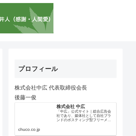
プロフィール
株式会社中広 代表取締役会長
後藤一俊
株式会社 中広
「中広」公式サイト｜総合広告会
社であり、媒体社として自社ブラ
ンドのポスティング型フリーメデ
ィア、ハッピーメディア®『地域み
っちゃく生活情報誌®』を全国で
chuco.co.jp
1100万部以上展開しています。