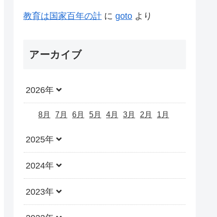
教育は国家百年の計
に
goto
より
アーカイブ
2026年
8月
7月
6月
5月
4月
3月
2月
1月
2025年
2024年
2023年