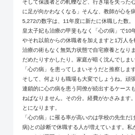
そして保護者との軋轢など、行き場を失った
に足が向かわなくなる」そんな、教師が心を
5,272の数字は、11年度に新たに休職した
皇太子妃も治療の甲斐もなく「心の病」で10
やそれ以前からの休職者を加えますと1万人を
治療の術もなく無気力状態で自宅療養となり
だめたりすかしたり。家庭が暗く沈んでしま
「心の病」を患ってしまいそうだと推察しま
そして、何よりも職場も大変でしょうね。頑
連鎖的に心の病を患う同僚が続出するケース
ねばなりません。その分。経費がかさみます
とになります。
「心の病」に罹る率が高いのは学校の先生だけ
病)との診断で休職する人が増えています。私