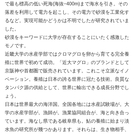
で最も標高の低い死海(海抜−400m)まで海水を引き。その
落差を利用して電力を起こし、その電力で砂漠を工業化す
るなど。実現可能かどうかは不明でしたが研究されていま
した。
砂漠をキーワードに大学が存在することにいたく感激した
モノです。
近畿大学の水産学部ではクロマグロを卵から育てる完全養
殖に世界で初めて成功。「近大マグロ」のブランドとして
京阪神や首都圏で販売されています。これこそ立派なイノ
ベーション。養殖は日本の誇る世界に冠たる技術。良質な
タンパク源の供給として、世界に輸出できる成長分野でし
ょう。
日本は世界最大の海洋国。全国各地には水産試験場が。大
学の水産学部が。漁師が。漁業協同組合が、海と向き合っ
ています。海なし県である岐阜県も。鮎の養殖に始まり淡
水魚の研究所が幾つかあります。それらは、生き物相手、