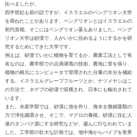
比べましたが。
四半世紀も前の話ですが。イスラエルのベングリオン大学
を尋ねたことがあります。ベングリオンとはイスラエルの
初代首相。そこにはベングリオン墓もありました。ベング
リオン大学は砂漠で、人がいかに住めるようにするかを研
究するためにできた大学です。
例えば。砂漠でいかに植物を育てるか。農業工法として有
名なのは。農学部での点滴灌漑の技術。農地に管を張り、
植物の根元にコンピュータで管理された分量の水分を補給
する。イスラエルグレープフルーツとか。ナツメヤシはこ
の方法で、ネゲブの砂漠で収穫され、日本にも輸出されて
います。
また。水産学部では、砂漠に池を作り、海水を微細藻類の
力で浄化循環させ。そこで、マグロの養殖。砂漠に住む人
達のタンパク源にする研究などが、盛んに行なわれていま
した。工学部の壮大な計画では。地中海からパイプを世界