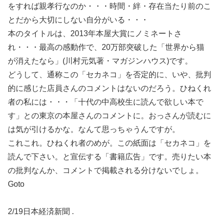
をすれば親孝行なのか・・・時間・絆・存在当たり前のこ
とだから大切にしない自分がいる・・・
本のタイトルは、2013年本屋大賞にノミネートさ
れ・・・最高の感動作で、20万部突破した「世界から猫
が消えたなら」(川村元気著・マガジンハウス)です。
どうして、通称この「セカネコ」を否定的に、いや、批判
的に感じた店員さんのコメントはないのだろう。ひねくれ
者の私には・・・「十代の中高校生に読んで欲しい本で
す」との東京の本屋さんのコメントに。おっさんが読むに
は気が引けるかな。なんて思っちゃうんですが。
これこれ。ひねくれ者のめが。この紙面は「セカネコ」を
読んで下さい。と宣伝する「書籍広告」です。売りたい本
の批判なんか、コメントで掲載される分けないでしょ。
Goto
2/19日本経済新聞 .