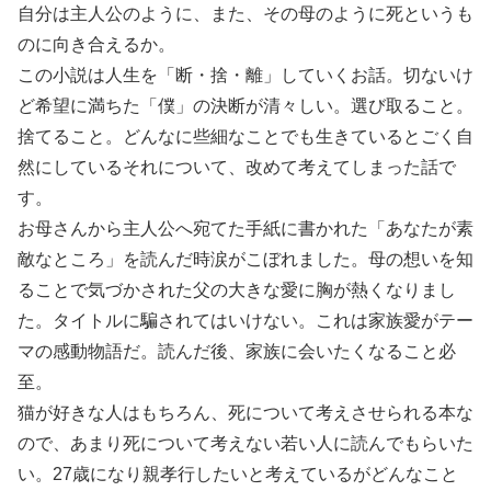
自分は主人公のように、また、その母のように死というも
のに向き合えるか。
この小説は人生を「断・捨・離」していくお話。切ないけ
ど希望に満ちた「僕」の決断が清々しい。選び取ること。
捨てること。どんなに些細なことでも生きているとごく自
然にしているそれについて、改めて考えてしまった話で
す。
お母さんから主人公へ宛てた手紙に書かれた「あなたが素
敵なところ」を読んだ時涙がこぼれました。母の想いを知
ることで気づかされた父の大きな愛に胸が熱くなりまし
た。タイトルに騙されてはいけない。これは家族愛がテー
マの感動物語だ。読んだ後、家族に会いたくなること必
至。
猫が好きな人はもちろん、死について考えさせられる本な
ので、あまり死について考えない若い人に読んでもらいた
い。27歳になり親孝行したいと考えているがどんなこと