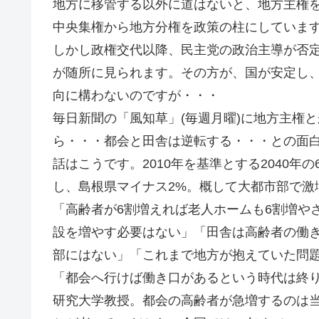
地方に移管する以外に道はないと、地方主権
中央集権から地方分権を政策の柱にしていま
しかし政権交代以降、民主党の政治主導が否
が随所に見られます。その方が、国が安定し
向に構わないのですが・・・
毎日新聞の「風知草」(毎週月曜)に地方主権
ら・・・都会と田舎は逆転する・・・との面
話はこうです。2010年を基準とする2040年
し、島根県マイナス2%。概して大都市部で激
「高齢者が6割増えれば老人ホームも6割増や
設を増やす必要はない」「田舎は高齢者の働
部にはない」「これまで地方が抱えていた問
「都会へ行けば働き口があるという時代は終
研究大学教授。都会の高齢者が急増するのは