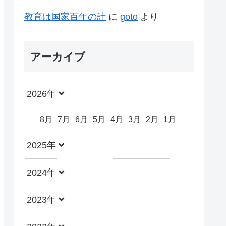
教育は国家百年の計
に
goto
より
アーカイブ
2026年
8月
7月
6月
5月
4月
3月
2月
1月
2025年
2024年
2023年