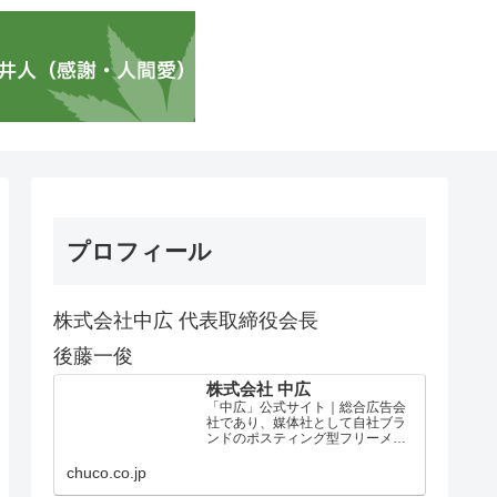
プロフィール
株式会社中広 代表取締役会長
後藤一俊
株式会社 中広
「中広」公式サイト｜総合広告会
社であり、媒体社として自社ブラ
ンドのポスティング型フリーメデ
ィア、ハッピーメディア®『地域み
っちゃく生活情報誌®』を全国で
chuco.co.jp
1100万部以上展開しています。