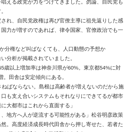
を唱える政党が力をつけてきました。勿論、自民党も
す。
定され、自民党政権は再び官僚主導に祖先返りした感
、国力が増すのであれば、律令国家、官僚政治でも一
とか分権など叫ばなくても、人口動態の予想か
白い分析が掲載されていました。
の65歳以上増加率は神奈川県が60%。東京都54%に対
増。田舎は安定傾向にある。
さねばならない。島根は高齢者が増えないのだから施
き口も支え合いシステムもそれなりにできてるが都市
題に大都市はこれから直面する」
り、地方へ人が逆流する可能性がある」松谷明彦政策
当然。高度経済成長時代田舎から押し寄せた、若者た