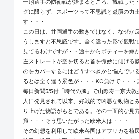
一翔選手の防衛戦が始まるところ、観戦した・
グに限らず、スポーツって不思議と贔屓の力
す・・・
この日は、井岡選手の動きではなく、なぜか
うしますと不思議です。全く違った形で観戦
見てるわけですが・・途中からボディーを嫌
左ストレートが空を切ると首を微妙に傾げる
のをカバーするにはどうすべきかと悩んでい
るとは全く違う景色が・・・KO負けで・・・
毎日新聞5/5付「時代の風」で山際寿一京大
人に発見されて以来、好戦的で凶悪な動物と
り上げた物語がもとである。その一面的な見
窟・・・そう思いたがった欧米人は・・・
その幻想を利用して欧米各国はアフリカを植