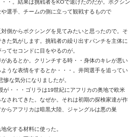
・・。結果は挑戦者をKOで退けたのだが。ボクシン
士や選手、チームの側に立って観戦するもので
反対側からボクシングを見てみたいと思ったので。そ
できた気がします。挑戦者の繰り出すパンチを主体に
がってセコンドに目をやるのが。
癖があるとか。クリンチする時・・身体のキレが悪い
るような表情をするとか・・・。井岡選手を追ってい
悲惨な気分になりましたが。
教授が・・・ゴリラは19世紀にアフリカの奥地で欧米
みなされてきた。なぜか。それは初期の探検家達が作
方からアフリカは暗黒大陸、ジャングルは悪の巣
民地化する材料に使った。