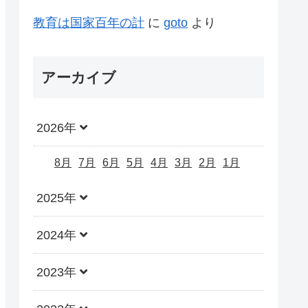
教育は国家百年の計
に
goto
より
アーカイブ
2026年
8月
7月
6月
5月
4月
3月
2月
1月
2025年
2024年
2023年