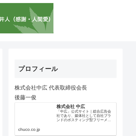
プロフィール
株式会社中広 代表取締役会長
後藤一俊
株式会社 中広
「中広」公式サイト｜総合広告会
社であり、媒体社として自社ブラ
ンドのポスティング型フリーメデ
ィア、ハッピーメディア®『地域み
っちゃく生活情報誌®』を全国で
chuco.co.jp
1100万部以上展開しています。