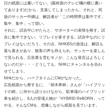
日の紙面には書いてない。(最終面のテレビ欄の横に書い
てあります)だから、見落してしまったから。それと、民
放のサッカー中継は、解説者が「この時間帯は集中です。
集中、集中」って煩い。
それに、試合中にやたらと、サポーターの表情を映す。試
合に集中できない。リプレイが多すぎる。試合中なのにリ
プレイはないだろう。その点、NHKBSの放送は、解説も
落ち着きがあり、観客の声も抑えられ、サッカーを楽しん
で見られる。広告業を営むモノが、こんな発言はよろしく
ないのだが・・・どうしても、NHKにチャンネルを合わ
せてしまう。
NHkだから、ハーフタイムにCMがなかった。
広告紙面から察するに、「樹木希林」さんが「ハイブリッ
ドの樹」に何やら語りかけながら、駐車場のハイブリッド
車を紹介し、8人の登場人物が「HYBRID ReBORN」って
やる、そんなCMを、想像しながら紙面を見ています。