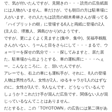
で、気が付いたんですが。見開きの・・・読売の広告紙面
には人物がいません。車だけが。でも朝日の方は駐車場に
人がいます。その人たちは読売の樹木希林さんが座ってる
「ハイブリットの樹」に登場する6人と両紙に登場の2人
(主人公、堺雅人、満島ひかり)のようです。
ですが。更によくよく見ますと(集中、集中)。笑福亭鶴瓶
さんがいない。うーんと目をさらにして・・・まるで、ウ
ォーリーを探せの気分で・・・探してみますと、居た居
た。駐車場から出ようとする、車の運転席に・・・へぇ
ー。こんなところに。と、頷いたんですが。
アレーでも、右上の車にも運転手が。それに、8人の登場
人物は男性が5人。女性が2人。ゆるキャラが1人のはずな
のに。女性が3人で、9人なんです。どうなっているんで
しょうか？これだけ手が混んだ広告です。関係ない人が混
じっているなんてことはありません。
だとすると。この「TOYOTOWN」の広告には第二弾があ