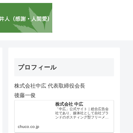
プロフィール
株式会社中広 代表取締役会長
後藤一俊
株式会社 中広
「中広」公式サイト｜総合広告会
社であり、媒体社として自社ブラ
ンドのポスティング型フリーメデ
ィア、ハッピーメディア®『地域み
っちゃく生活情報誌®』を全国で
chuco.co.jp
1100万部以上展開しています。