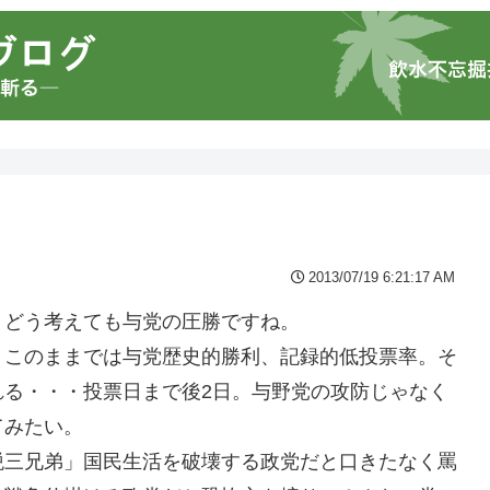
2013/07/19 6:21:17 AM
、どう考えても与党の圧勝ですね。
。このままでは与党歴史的勝利、記録的低投票率。そ
れる・・・投票日まで後2日。与野党の攻防じゃなく
てみたい。
税三兄弟」国民生活を破壊する政党だと口きたなく罵