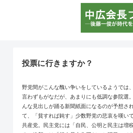
投票に行きますか？
野党間がこんな醜い争いをしているようでは
言わずもがなだが、あまりにも低調な参院選
んな見出しが踊る新聞紙面になるのが予想さ
て、「貧すれば鈍す」少数野党の悲哀を嘆い
共産党。民主党には「自民、公明と民主は増