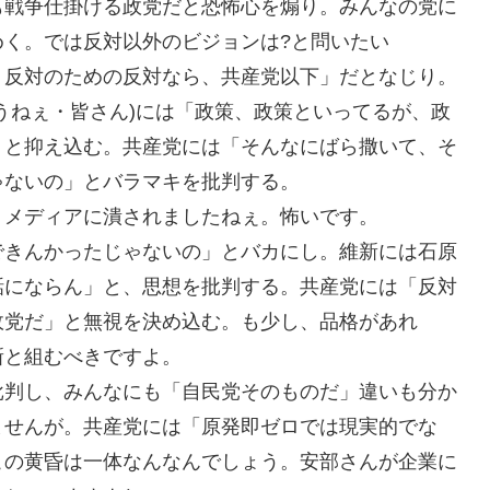
も戦争仕掛ける政党だと恐怖心を煽り。みんなの党に
く。では反対以外のビジョンは?と問いたい
。反対のための反対なら、共産党以下」だとなじり。
うねぇ・皆さん)には「政策、政策といってるが、政
」と抑え込む。共産党には「そんなにばら撒いて、そ
ゃないの」とバラマキを批判する。
。メディアに潰されましたねぇ。怖いです。
できんかったじゃないの」とバカにし。維新には石原
話にならん」と、思想を批判する。共産党には「反対
政党だ」と無視を決め込む。も少し、品格があれ
新と組むべきですよ。
批判し、みんなにも「自民党そのものだ」違いも分か
ませんが。共産党には「原発即ゼロでは現実的でな
この黄昏は一体なんなんでしょう。安部さんが企業に