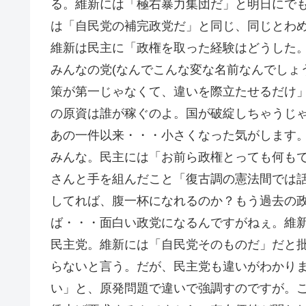
る。維新には「極右暴力集団だ」と明日にで
は「自民党の補完政党だ」と同じ、同じとわめ
維新は民主に「政権を取った経験はどうした
みんなの党(なんでこんな変な名前なんでしょ
策が第一じゃなくて、違いを際立たせるだけ
の原資は誰が稼ぐのよ。国が破綻しちゃうじ
あの一件以来・・・小さくなった気がします
みんな。民主には「お前ら政権とっても何も
さんと手を組んだこと「復古調の憲法間では
してれば、腹一杯になれるのか？もう過去の
ば・・・面白い政党になるんですがねぇ。維
民主党。維新には「自民党そのものだ」だと
らないと言う。だが、民主党も違いがわかり
い」と、原発問題で違いで強調すのですが。