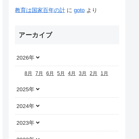
教育は国家百年の計
に
goto
より
アーカイブ
2026年
8月
7月
6月
5月
4月
3月
2月
1月
2025年
2024年
2023年