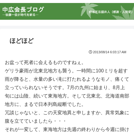
ほどほど
2013/08/14 6:03:17 AM
お盆って死者に会えるものですねぇ。
ゲリラ豪雨が北東北地方も襲う。一時間に100ミリを超す
雨が降ると、水量の多い滝に打たれるようなモノ、痛くて
立っていられないそうです。7月の九州に始まり、8月上
旬には山陰、続いて東海地方。そして北東北、北海道南部
地方に、まるで日本列島縦断でした。
冗談じゃないと、この天変地異と申しますか、異常気象に
腹を立てていましたら・・・
それが一変して、東海地方は先週の終わりから今週に掛け