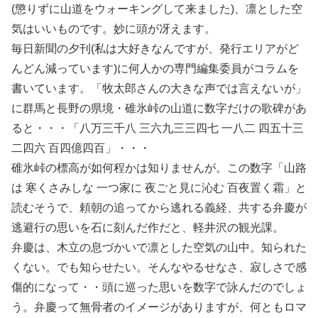
(懲りずに山道をウォーキングして来ました)、凛とした空
気はいいものです。妙に頭が冴えます。
毎日新聞の夕刊(私は大好きなんですが、発行エリアがど
んどん減っています)に何人かの専門編集委員がコラムを
書いています。「牧太郎さんの大きな声では言えないが」
に群馬と長野の県境・碓氷峠の山道に数字だけの歌碑があ
ると・・・「八万三千八 三六九三三四七 一八二 四五十三
二四六 百四億四百」・・・
碓氷峠の標高が如何程かは知りませんが。この数字「山路
は 寒くさみしな 一つ家に 夜ごと見に沁む 百夜置く霜」と
読むそうで、頼朝の追ってから逃れる義経、共する弁慶が
逃避行の思いを石に刻んだ作だと、軽井沢の観光課。
弁慶は、木立の息づかいで凛とした空気の山中。知られた
くない。でも知らせたい。そんなやるせなさ、寂しさで感
傷的になって・・頭に巡った思いを数字で詠んだのでしょ
う。弁慶って無骨者のイメージがありますが、何ともロマ