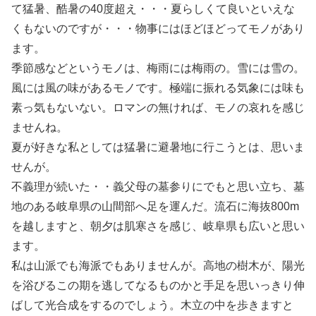
て猛暑、酷暑の40度超え・・・夏らしくて良いといえな
くもないのですが・・・物事にはほどほどってモノがあり
ます。
季節感などというモノは、梅雨には梅雨の。雪には雪の。
風には風の味があるモノです。極端に振れる気象には味も
素っ気もないない。ロマンの無ければ、モノの哀れを感じ
ませんね。
夏が好きな私としては猛暑に避暑地に行こうとは、思いま
せんが。
不義理が続いた・・義父母の墓参りにでもと思い立ち、墓
地のある岐阜県の山間部へ足を運んだ。流石に海抜800m
を越しますと、朝夕は肌寒さを感じ、岐阜県も広いと思い
ます。
私は山派でも海派でもありませんが。高地の樹木が、陽光
を浴びるこの期を逃してなるものかと手足を思いっきり伸
ばして光合成をするのでしょう。木立の中を歩きますと