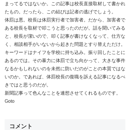
まってるではないか。この記事は校長直接取材して書かれ
たもの。だったら、この結びは記者の逃げでしょう。
体罰は悪。校長は体罰実行者で加害者。だから、加害者で
ある校長を取材で叩こうと思ったのだが。話を聞いてみる
と、校長が潔いので、叩く記事が書けなくなって、仕方な
く、相談相手がいないから起きた問題とすり替えただけ。
キーワードはナイフを学校に持ち込み。振り回したことに
あるのでは。その暴力に体罰で立ち向かって、大きな事件
なるかもしれないのを未然に防いだのがことの本質ではな
いのか。であれば、体罰校長の復職を訴える記事になるべ
きではと思うのだが。
新聞記事って色んなことを連想させてくれるものです。
Goto
コメント