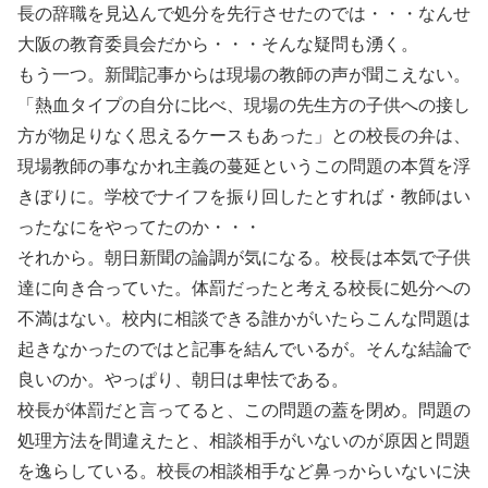
長の辞職を見込んで処分を先行させたのでは・・・なんせ
大阪の教育委員会だから・・・そんな疑問も湧く。
もう一つ。新聞記事からは現場の教師の声が聞こえない。
「熱血タイプの自分に比べ、現場の先生方の子供への接し
方が物足りなく思えるケースもあった」との校長の弁は、
現場教師の事なかれ主義の蔓延というこの問題の本質を浮
きぼりに。学校でナイフを振り回したとすれば・教師はい
ったなにをやってたのか・・・
それから。朝日新聞の論調が気になる。校長は本気で子供
達に向き合っていた。体罰だったと考える校長に処分への
不満はない。校内に相談できる誰かがいたらこんな問題は
起きなかったのではと記事を結んでいるが。そんな結論で
良いのか。やっぱり、朝日は卑怯である。
校長が体罰だと言ってると、この問題の蓋を閉め。問題の
処理方法を間違えたと、相談相手がいないのが原因と問題
を逸らしている。校長の相談相手など鼻っからいないに決