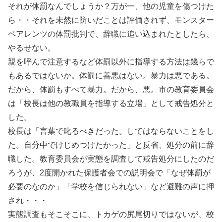
それが体罰なんでしょうか？万が一、他の児童を傷つけた
ら・・それを未然に防いだことは評価されず、モンスター
ペアレンツの体罰批判で、辞職に追い込まれたとしたら、
やるせない。
親を呼んで注意するなど体罰以外に指導する方法は幾らで
もあるではないか。体罰に善悪はない。暴力は悪である。
だから、体罰もすべて暴力。だから、悪。市の教育委員会
は「校長は他の教職員を指導する立場」として戒告処分と
した。
校長は「言葉で叱るべきだった。してはならないことをし
た。自分中でけじめつけたかった」と反省、処分の前に辞
職した。教育委員会が実態を調査して戒告処分にしたのだ
ろうが、2度開かれた保護者会での説明会で「なぜ体罰が
必要のなのか」「学校を信じられない」など避難の声に押
され・・・
実態調査もそこそこに、トカゲの尻尾切りではないが、校