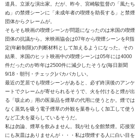
道具。立派な演出家。だが、昨今、宮崎駿監督の「風たち
ぬ」の禁煙シーンに「未成年者の喫煙を助長する」と禁煙
団体からクレームが。
そもそも映画の喫煙シーンが問題になったのは米国の喫煙
団体の抗議から。米映画協会は07年から喫煙シーンをR指
定(年齢制限)の判断材料として加えるようになった。その
結果、米国のヒット映画中の喫煙シーンは05年には4000
件だったのが昨年は2500件に減少したそうな(毎日新聞
9/18・朝刊・チェック)バカバカしい。
最近の芝居でも喫煙シーンがあると、必ず終演後のアンケ
ートでクレームが寄せられるそうで、火を付けると煙が出
る「咳止め」用の医薬品を煙草の代用に使うとか。煙では
なく蒸気を吸う電子煙草の外観を葉巻らしく加工して使う
など工夫を凝らしているそうだ。
私は勿論、煙草を飲みません。我が社も全館禁煙。応接室
にも灰皿はありませんが・・・私は喫煙する人に白い目を