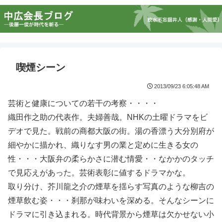
喫煙シーン
2013/09/23 6:05:48 AM
芸術と健康についての若干の考察・・・・
織田作之助の代表作。夫婦善哉。NHKの土曜ドラマをビ
デオで見た。戦前の商都大阪の街。湯の香漂う大分別府が
細やかに描かれ、織りなす男の業と定めに生きる女の
性・・・大阪弁の柔らかさに潜む情愛・・なかかのタッチ
で見応えがあった。芸術表彰に値するドラマかな。
取り分け、芥川龍之介の煙草を揺らす写真のような柳吉の
煙草飲む姿・・・刹那が味わいを深める。そんなシーンに
ドラマに引き込まれる。時代背景から煙草は欠かせない小