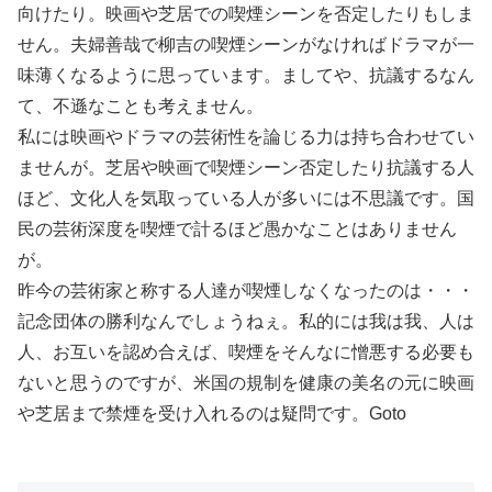
向けたり。映画や芝居での喫煙シーンを否定したりもしま
せん。夫婦善哉で柳吉の喫煙シーンがなければドラマが一
味薄くなるように思っています。ましてや、抗議するなん
て、不遜なことも考えません。
私には映画やドラマの芸術性を論じる力は持ち合わせてい
ませんが。芝居や映画で喫煙シーン否定したり抗議する人
ほど、文化人を気取っている人が多いには不思議です。国
民の芸術深度を喫煙で計るほど愚かなことはありません
が。
昨今の芸術家と称する人達が喫煙しなくなったのは・・・
記念団体の勝利なんでしょうねぇ。私的には我は我、人は
人、お互いを認め合えば、喫煙をそんなに憎悪する必要も
ないと思うのですが、米国の規制を健康の美名の元に映画
や芝居まで禁煙を受け入れるのは疑問です。Goto