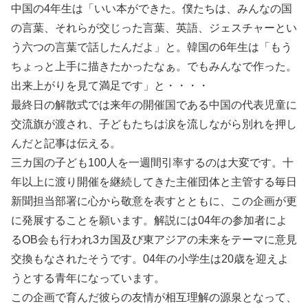
中国の4年生は「いい本ができた。僕たちは、みんなの国
の言葉、それらが交じった言葉、英語、ジェスチャーとい
う六つの言葉で話したんだよ」と。韓国の6年生は「もう
ちょっと上手に描きたかったなぁ。でもみんなで作った。
出来上がりを見て満足です」と・・・・
最終日の解散式では来年の開催国である中国の代表児童に
交流旗が渡され、子どもたちは涙を流しながら別れを押し
んだと記事は伝える。
三カ国の子ども100人を一週間引率するのは大変です。十
年以上に渡り開催を継続してきた主催団体と主管する毎日
新聞担当部署に心から敬意を表すとともに、この企画が更
に発展することを願います。解説には04年の参加者によ
るOB会も行われ3カ国及び東アジアの未来をテーマに意見
交換もなされたそうです。04年の小学生は20歳を迎えよ
うとする青年になっています。
この企画で育んだ彼らの友情が相互理解の源泉となって、