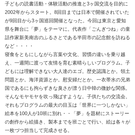
子どもの読書活動・体験活動の推進と3ヶ国交流を目的に
2002年からスタート。8回目までは日本で開催されていた
が9回目から3ヶ国巡回開催となった。今回は東京と愛知
県を舞台に「夢」をテーマに。代表作「ごんぎつね」の童
話作家新美南吉のふるさとである半田市の記念館を訪ねる
など・・・・
寝食をともにしながら言葉や文化、習慣の違いを乗り越
え、一週間に渡って友情を育む素晴らしいプログラム。子
どもには理解できない大人達のエゴ。歴史認識とか。領土
問題とか。海洋資源とか。慰安婦だとか。一衣帯水の兄弟
国であるにも拘らずきな臭さが漂う日中韓の微妙な関係。
そんなモヤモヤを吹っ飛ばすような。子供たちの交流会。
それもプログラムの最大の目玉は「世界に一つしかない」
絵本を100人が10班に別れ・・「夢」を題材にストーリー
の創作から絵描き、製本までを班ごとで行い、絵は各々が
一枚づつ担当して完成させる。