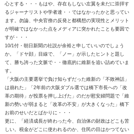
心とする・・・もはや、存在もしない左翼を未だに崇拝す
るジャーナリストや学者達・・ではなかったかと思ってい
ます。勿論、中央官僚の反発と都構想の実現性とメリット
が明確ではなかった点をメディアに突かれたことも要因で
すが・・・
10/1付・朝日新聞の社説が余裕と申していいのでしょう
か。「ドヤ顔」目線で、「ノー」が示したヒントと題し
て、勝ち誇った文脈で・・徹底的に維新を追い詰めていま
す。
「大阪の主要選挙で負け知らずだった維新の「不敗神話」
は崩れた」「2年前の大阪ダブル選では橋下市長への「改
革の期待」が投票を押し上げた」のだが慰安婦問題で「維
新の勢いが弱まると「改革の不安」が大きくなった」橋下
お前のせいだとばかりに・・・
更に、「経済成長が終わった今、自治体の財政はどこも苦
しい。税金がどこに使われるのか、住民の目はかつてない