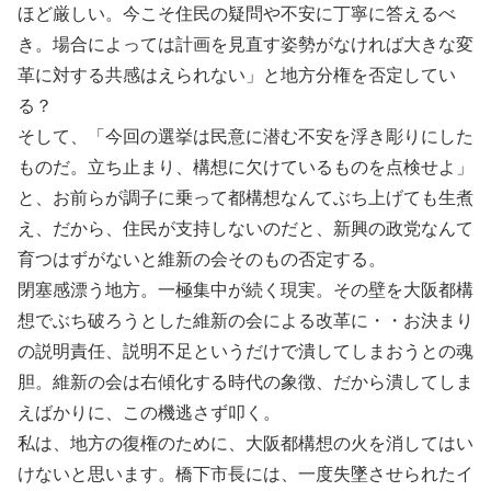
ほど厳しい。今こそ住民の疑問や不安に丁寧に答えるべ
き。場合によっては計画を見直す姿勢がなければ大きな変
革に対する共感はえられない」と地方分権を否定してい
る？
そして、「今回の選挙は民意に潜む不安を浮き彫りにした
ものだ。立ち止まり、構想に欠けているものを点検せよ」
と、お前らが調子に乗って都構想なんてぶち上げても生煮
え、だから、住民が支持しないのだと、新興の政党なんて
育つはずがないと維新の会そのもの否定する。
閉塞感漂う地方。一極集中が続く現実。その壁を大阪都構
想でぶち破ろうとした維新の会による改革に・・お決まり
の説明責任、説明不足というだけで潰してしまおうとの魂
胆。維新の会は右傾化する時代の象徴、だから潰してしま
えばかりに、この機逃さず叩く。
私は、地方の復権のために、大阪都構想の火を消してはい
けないと思います。橋下市長には、一度失墜させられたイ