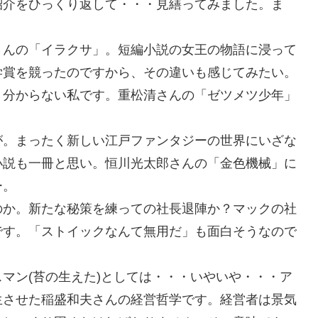
紹介をひっくり返して・・・見繕ってみました。ま
さんの「イラクサ」。短編小説の女王の物語に浸って
学賞を競ったのですから、その違いも感じてみたい。
く分からない私です。重松清さんの「ゼツメツ少年」
が。まったく新しい江戸ファンタジーの世界にいざな
小説も一冊と思い。恒川光太郎さんの「金色機械」に
ー。
のか。新たな秘策を練っての社長退陣か？マックの社
です。「ストイックなんて無用だ」も面白そうなので
マン(苔の生えた)としては・・・いやいや・・・ア
生させた稲盛和夫さんの経営哲学です。経営者は景気