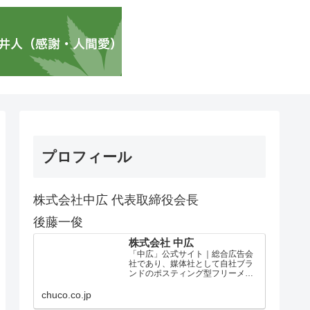
プロフィール
株式会社中広 代表取締役会長
後藤一俊
株式会社 中広
「中広」公式サイト｜総合広告会
社であり、媒体社として自社ブラ
ンドのポスティング型フリーメデ
ィア、ハッピーメディア®『地域み
っちゃく生活情報誌®』を全国で
chuco.co.jp
1100万部以上展開しています。