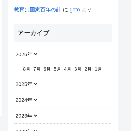
教育は国家百年の計
に
goto
より
アーカイブ
2026年
8月
7月
6月
5月
4月
3月
2月
1月
2025年
2024年
2023年