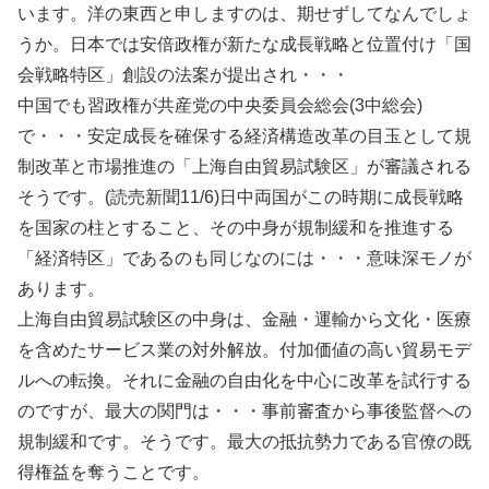
います。洋の東西と申しますのは、期せずしてなんでしょ
うか。日本では安倍政権が新たな成長戦略と位置付け「国
会戦略特区」創設の法案が提出され・・・
中国でも習政権が共産党の中央委員会総会(3中総会)
で・・・安定成長を確保する経済構造改革の目玉として規
制改革と市場推進の「上海自由貿易試験区」が審議される
そうです。(読売新聞11/6)日中両国がこの時期に成長戦略
を国家の柱とすること、その中身が規制緩和を推進する
「経済特区」であるのも同じなのには・・・意味深モノが
あります。
上海自由貿易試験区の中身は、金融・運輸から文化・医療
を含めたサービス業の対外解放。付加価値の高い貿易モデ
ルへの転換。それに金融の自由化を中心に改革を試行する
のですが、最大の関門は・・・事前審査から事後監督への
規制緩和です。そうです。最大の抵抗勢力である官僚の既
得権益を奪うことです。