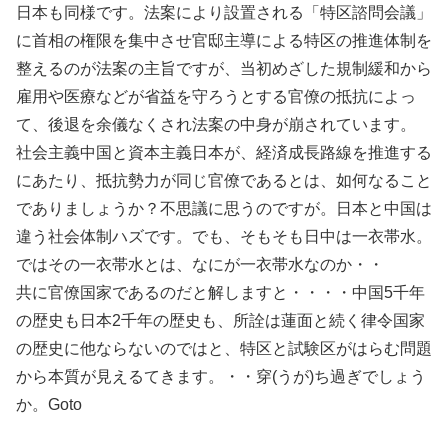
日本も同様です。法案により設置される「特区諮問会議」
に首相の権限を集中させ官邸主導による特区の推進体制を
整えるのが法案の主旨ですが、当初めざした規制緩和から
雇用や医療などが省益を守ろうとする官僚の抵抗によっ
て、後退を余儀なくされ法案の中身が崩されています。
社会主義中国と資本主義日本が、経済成長路線を推進する
にあたり、抵抗勢力が同じ官僚であるとは、如何なること
でありましょうか？不思議に思うのですが。日本と中国は
違う社会体制ハズです。でも、そもそも日中は一衣帯水。
ではその一衣帯水とは、なにが一衣帯水なのか・・
共に官僚国家であるのだと解しますと・・・・中国5千年
の歴史も日本2千年の歴史も、所詮は蓮面と続く律令国家
の歴史に他ならないのではと、特区と試験区がはらむ問題
から本質が見えるてきます。・・穿(うが)ち過ぎでしょう
か。Goto