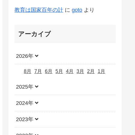
教育は国家百年の計
に
goto
より
アーカイブ
2026年
8月
7月
6月
5月
4月
3月
2月
1月
2025年
2024年
2023年