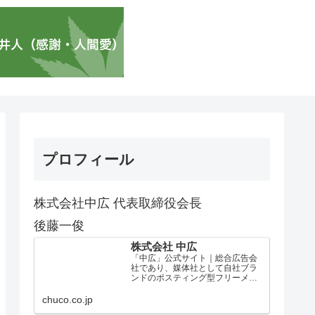
プロフィール
株式会社中広 代表取締役会長
後藤一俊
株式会社 中広
「中広」公式サイト｜総合広告会
社であり、媒体社として自社ブラ
ンドのポスティング型フリーメデ
ィア、ハッピーメディア®『地域み
っちゃく生活情報誌®』を全国で
chuco.co.jp
1100万部以上展開しています。