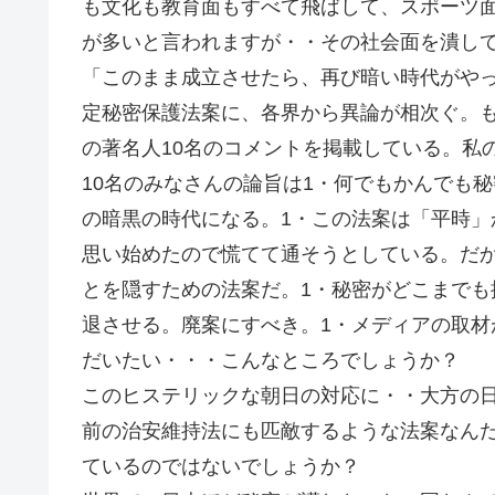
も文化も教育面もすべて飛ばして、スポーツ
が多いと言われますが・・その社会面を潰して
「このまま成立させたら、再び暗い時代がや
定秘密保護法案に、各界から異論が相次ぐ。
の著名人10名のコメントを掲載している。私
10名のみなさんの論旨は1・何でもかんでも
の暗黒の時代になる。1・この法案は「平時」
思い始めたので慌てて通そうとしている。だ
とを隠すための法案だ。1・秘密がどこまで
退させる。廃案にすべき。1・メディアの取材
だいたい・・・こんなところでしょうか？
このヒステリックな朝日の対応に・・大方の
前の治安維持法にも匹敵するような法案なん
ているのではないでしょうか？