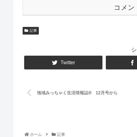
コメン
記事
シ
Twitter
地域みっちゃく生活情報誌® 12月号から
ホーム
記事