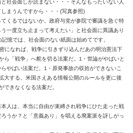
面と社会面しか読まない・・・そんなもったいない人
しまうんですから・・・(写真参照)
ってくるではないか。政府与党が参院で審議を急ぐ特
もう一度立ち止まって考えたい」と社会面に異議あり
の記憶では、社会面のない紙面は始めてです。
秘密になれば、戦争に引きずり込んだあの明治憲法下
から「戦争」へ舵を切る法案だ。1・世論がやばいと
からやばい法案だ。1・原発事故の収拾ができないこ
も拡大する。米国さえある情報公開のルールを更に後
ができなくなる法案だ。
日本人は、本当に自由が束縛され戦争にひた走った戦
だろうか？と「意義あり」を唱える廃案派を訝しがっ