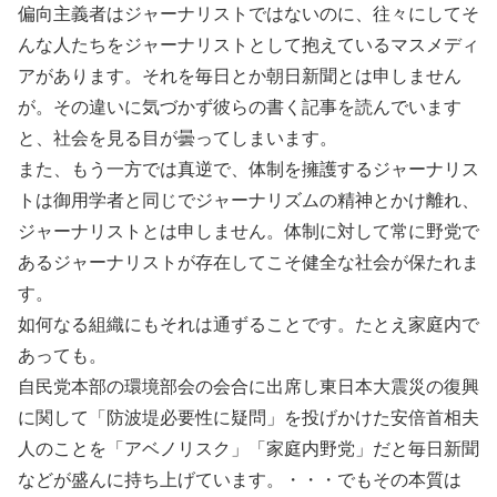
偏向主義者はジャーナリストではないのに、往々にしてそ
んな人たちをジャーナリストとして抱えているマスメディ
アがあります。それを毎日とか朝日新聞とは申しません
が。その違いに気づかず彼らの書く記事を読んでいます
と、社会を見る目が曇ってしまいます。
また、もう一方では真逆で、体制を擁護するジャーナリス
トは御用学者と同じでジャーナリズムの精神とかけ離れ、
ジャーナリストとは申しません。体制に対して常に野党で
あるジャーナリストが存在してこそ健全な社会が保たれま
す。
如何なる組織にもそれは通ずることです。たとえ家庭内で
あっても。
自民党本部の環境部会の会合に出席し東日本大震災の復興
に関して「防波堤必要性に疑問」を投げかけた安倍首相夫
人のことを「アベノリスク」「家庭内野党」だと毎日新聞
などが盛んに持ち上げています。・・・でもその本質は