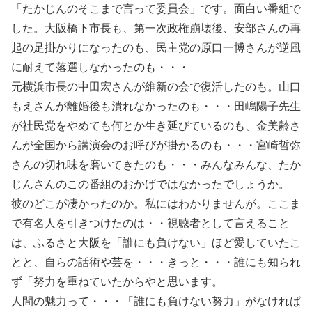
「たかじんのそこまで言って委員会」です。面白い番組で
した。大阪橋下市長も、第一次政権崩壊後、安部さんの再
起の足掛かりになったのも、民主党の原口一博さんが逆風
に耐えて落選しなかったのも・・・
元横浜市長の中田宏さんが維新の会で復活したのも。山口
もえさんが離婚後も潰れなかったのも・・・田嶋陽子先生
が社民党をやめても何とか生き延びているのも、金美齢さ
んが全国から講演会のお呼びが掛かるのも・・・宮崎哲弥
さんの切れ味を磨いてきたのも・・・みんなみんな、たか
じんさんのこの番組のおかげではなかったでしょうか。
彼のどこが凄かったのか。私にはわかりませんが。ここま
で有名人を引きつけたのは・・視聴者として言えること
は、ふるさと大阪を「誰にも負けない」ほど愛していたこ
とと、自らの話術や芸を・・・きっと・・・誰にも知られ
ず「努力を重ねていたからやと思います。
人間の魅力って・・・「誰にも負けない努力」がなければ