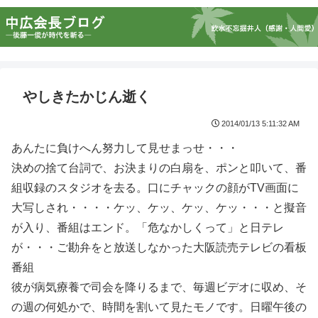
やしきたかじん逝く
2014/01/13 5:11:32 AM
あんたに負けへん努力して見せまっせ・・・
決めの捨て台詞で、お決まりの白扇を、ポンと叩いて、番
組収録のスタジオを去る。口にチャックの顔がTV画面に
大写しされ・・・・ケッ、ケッ、ケッ、ケッ・・・と擬音
が入り、番組はエンド。「危なかしくって」と日テレ
が・・・ご勘弁をと放送しなかった大阪読売テレビの看板
番組
彼が病気療養で司会を降りるまで、毎週ビデオに収め、そ
の週の何処かで、時間を割いて見たモノです。日曜午後の