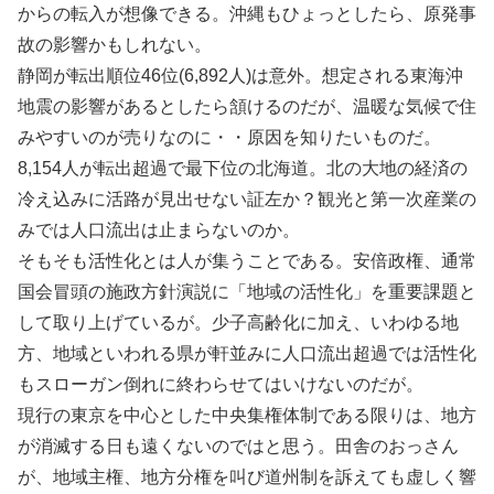
からの転入が想像できる。沖縄もひょっとしたら、原発事
故の影響かもしれない。
静岡が転出順位46位(6,892人)は意外。想定される東海沖
地震の影響があるとしたら頷けるのだが、温暖な気候で住
みやすいのが売りなのに・・原因を知りたいものだ。
8,154人が転出超過で最下位の北海道。北の大地の経済の
冷え込みに活路が見出せない証左か？観光と第一次産業の
みでは人口流出は止まらないのか。
そもそも活性化とは人が集うことである。安倍政権、通常
国会冒頭の施政方針演説に「地域の活性化」を重要課題と
して取り上げているが。少子高齢化に加え、いわゆる地
方、地域といわれる県が軒並みに人口流出超過では活性化
もスローガン倒れに終わらせてはいけないのだが。
現行の東京を中心とした中央集権体制である限りは、地方
が消滅する日も遠くないのではと思う。田舎のおっさん
が、地域主権、地方分権を叫び道州制を訴えても虚しく響