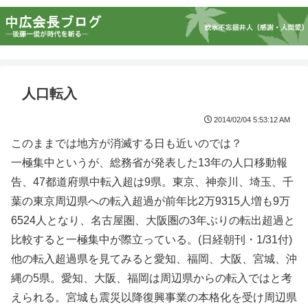
人口転入
2014/02/04 5:53:12 AM
このままでは地方が消滅する日も近いのでは？
一極集中というが、総務省が発表した13年の人口移動報
告、47都道府県中転入超は9県。東京、神奈川、埼玉、千
葉の東京周辺県への転入超過が前年比2万9315人増も9万
6524人となり、名古屋圏、大阪圏の3年ぶりの転出超過と
比較すると一極集中が際立っている。(日経朝刊・1/31付)
他の転入超過県を見てみると愛知、福岡、大阪、宮城、沖
縄の5県。愛知、大阪、福岡は周辺県からの転入ではと考
えられる。宮城も震災以降復興事業の本格化を受け周辺県