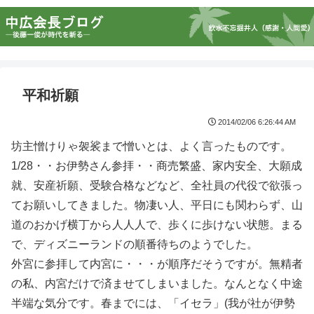
平和祈願
2014/02/06 6:26:44 AM
坊主憎けりゃ袈裟まで憎いとは、よく言ったものです。
1/28・・お伊勢さん参拝・・商売繁盛、家内安全、大願成
就、安産祈願、受験合格などなど、全社員の代役で欲張っ
てお願いしてきました。物凄い人、平日にも関わらず、山
道のおかげ横丁から人人人で、歩くに歩けない状態。まる
で、ディズニーランドの順番待ちのようでした。
外宮に参拝して内宮に・・・が順序だそうですが。無精者
の私、内宮だけで済ませてしまいました。なんとなく中途
半端な気分です。春までには、「イセラ」(我が社が伊勢