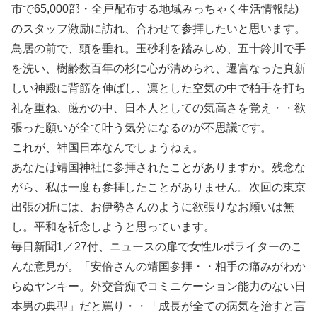
市で65,000部・全戸配布する地域みっちゃく生活情報誌)
のスタッフ激励に訪れ、合わせて参拝したいと思います。
鳥居の前で、頭を垂れ。玉砂利を踏みしめ、五十鈴川で手
を洗い、樹齢数百年の杉に心が清められ、遷宮なった真新
しい神殿に背筋を伸ばし、凛とした空気の中で柏手を打ち
礼を重ね、厳かの中、日本人としての気高さを覚え・・欲
張った願いが全て叶う気分になるのが不思議です。
これが、神国日本なんでしょうねぇ。
あなたは靖国神社に参拝されたことがありますか。残念な
がら、私は一度も参拝したことがありません。次回の東京
出張の折には、お伊勢さんのように欲張りなお願いは無
し。平和を祈念しようと思っています。
毎日新聞1／27付、ニュースの扉で女性ルポライターのこ
んな意見が。「安倍さんの靖国参拝・・相手の痛みがわか
らぬヤンキー。外交音痴でコミニケーション能力のない日
本男の典型」だと罵り・・「成長が全ての病気を治すと言