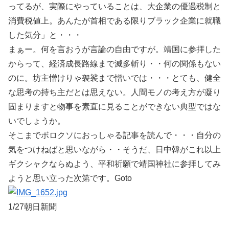
ってるが、実際にやっていることは、大企業の優遇税制と
消費税値上。あんたが首相である限りブラック企業に就職
した気分」と・・・
まぁー。何を言おうが言論の自由ですが。靖国に参拝した
からって、経済成長路線まで滅多斬り・・何の関係もない
のに。坊主憎けりゃ袈裟まで憎いでは・・・とても、健全
な思考の持ち主だとは思えない。人間モノの考え方が凝り
固まりますと物事を素直に見ることができない典型ではな
いでしょうか。
そこまでボロクソにおっしゃる記事を読んで・・・自分の
気をつけねばと思いながら・・そうだ、日中韓がこれ以上
ギクシャクならぬよう、平和祈願で靖国神社に参拝してみ
ようと思い立った次第です。Goto
1/27朝日新聞