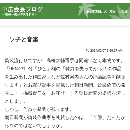
ソチと音楽
2014/02/07 5:56:17 AM
偽装流行りですが、高橋大輔選手は間違いなく本物です。
「08年2/11付「ひと」欄の「聴力を失ってから15の作品
を生み出した作曲家」など佐村河内さんの評論記事を削除
します」とお詫び記事を掲載した朝日新聞。音楽偽装の発
覚に・・掲載責任を「お詫び」する朝日新聞の姿勢を潔し
とします。
しかし、何点か疑問が残ります。
朝日新聞が偽装作曲家を礼賛したのは、「全聾」だったか
らなのではないでしょうか。