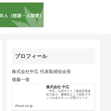
プロフィール
株式会社中広 代表取締役会長
後藤一俊
株式会社 中広
「中広」公式サイト｜総合広告会
社であり、媒体社として自社ブラ
ンドのポスティング型フリーメデ
ィア、ハッピーメディア®『地域み
っちゃく生活情報誌®』を全国で
chuco.co.jp
1100万部以上展開しています。