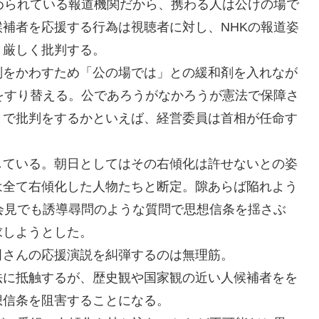
められている報道機関だから、携わる人は公けの場で
補者を応援する行為は視聴者に対し、NHKの報道姿
と厳しく批判する。
判をかわすため「公の場では」との緩和剤を入れなが
をすり替える。公であろうがなかろうが憲法で保障さ
まで批判をするかといえば、経営委員は首相が任命す
している。朝日としてはその右傾化は許せないとの姿
は全て右傾化した人物たちと断定。隙あらば陥れよう
会見でも誘導尋問のような質問で思想信条を揺さぶ
求しようとした。
田さんの応援演説を糾弾するのは無理筋。
法に抵触するが、歴史観や国家観の近い人候補者をを
想信条を阻害することになる。