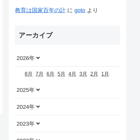
教育は国家百年の計
に
goto
より
アーカイブ
2026年
8月
7月
6月
5月
4月
3月
2月
1月
2025年
2024年
2023年