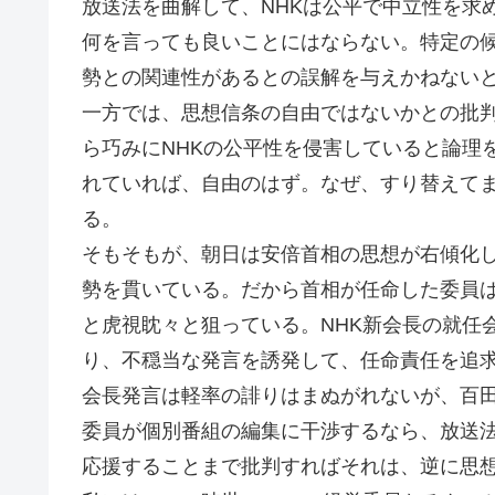
放送法を曲解して、NHKは公平で中立性を求
何を言っても良いことにはならない。特定の候
勢との関連性があるとの誤解を与えかねない
一方では、思想信条の自由ではないかとの批
ら巧みにNHKの公平性を侵害していると論理
れていれば、自由のはず。なぜ、すり替えて
る。
そもそもが、朝日は安倍首相の思想が右傾化
勢を貫いている。だから首相が任命した委員
と虎視眈々と狙っている。NHK新会長の就任
り、不穏当な発言を誘発して、任命責任を追
会長発言は軽率の誹りはまぬがれないが、百
委員が個別番組の編集に干渉するなら、放送
応援することまで批判すればそれは、逆に思