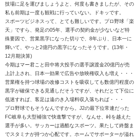
技場に足を運びましょうよと、何度も書きましたが、その
私も前期は一度も観戦に行っていない。ドキッです。
スポーツビジネスって、とても難しいです。プロ野球「楽
天」ですら、発足の05年、選手の契約金が少ないなど特
殊要因で、営業黒字になった切りで、8年ぶり、日本一に
輝いて、やっと2億円の黒字になったそうです。(13年・
12月期決算)
今期はマー君こと田中将大投手の選手譲渡金20億円が売
上計上され、日本一効果で広告や放映権収入も増え・・・
営業権を持つ球場の改修コストを吸収しても数億円程度の
黒字が確保できる見通しだそうですが、それだとて下位に
低迷すれば、客足は遠のき入場料収入落ちれば・・・
プロ野球でもそうなんですから。J2の最下位常連だった
FC岐阜も大型補強で快進撃ですが、なんせ、峠を越えた
選手が多い。サッカーは過酷なスポーツ。果たして終盤ま
でスタミナが持つか心配です。ホームでサポーターが溢れ