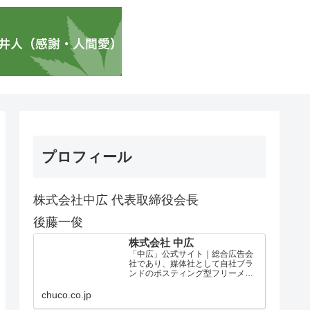
プロフィール
株式会社中広 代表取締役会長
後藤一俊
株式会社 中広
「中広」公式サイト｜総合広告会
社であり、媒体社として自社ブラ
ンドのポスティング型フリーメデ
ィア、ハッピーメディア®『地域み
っちゃく生活情報誌®』を全国で
chuco.co.jp
1100万部以上展開しています。