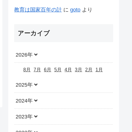
教育は国家百年の計
に
goto
より
アーカイブ
2026年
8月
7月
6月
5月
4月
3月
2月
1月
2025年
2024年
2023年