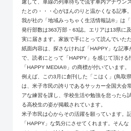
慮して、単線の列車待ちで流す車内アナウン
たとの・・・心がほんのりと温かくなる記事。ま
我が社の「地域みっちゃく生活情報誌®」は「HA
発行部数は363万部・63誌。エリアは13県
実に届きます。家族で手にとって読んでいた
紙面内容は、探さなければ「HAPPY」な記
で、読者にとって「HAPPY」を感じて頂け
「HAPPY MEDIA®」の商標が付いています。
例えば、この3月に創刊した「こはく」(鳥取県・
は、米子市民の誇りであるサッカー全国大会
アな練習を課し、学校生活や勉強を怠ったら
る高校生の姿が掲載されています。
米子市民は心からその活躍を願っています。
「HAPPY」な気分にさせてくれます。そんな