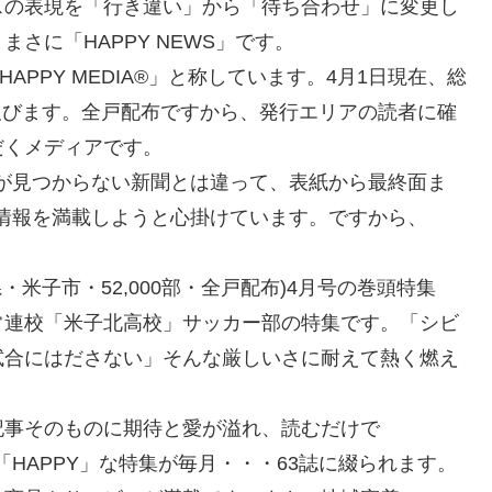
スの表現を「行き違い」から「待ち合わせ」に変更し
さに「HAPPY NEWS」です。
PPY MEDIA®」と称しています。4月1日現在、総
に及びます。全戸配布ですから、発行エリアの読者に確
だくメディアです。
事が見つからない新聞とは違って、表紙から最終面ま
る情報を満載しようと心掛けています。ですから、
米子市・52,000部・全戸配布)4月号の巻頭特集
常連校「米子北高校」サッカー部の特集です。「シビ
試合にはださない」そんな厳しいさに耐えて熱く燃え
記事そのものに期待と愛が溢れ、読むだけで
「HAPPY」な特集が毎月・・・63誌に綴られます。