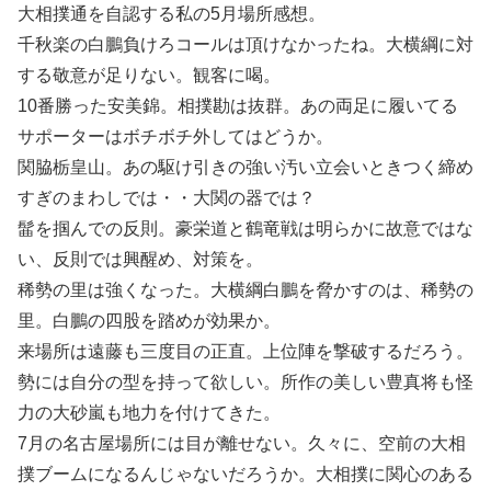
大相撲通を自認する私の5月場所感想。
千秋楽の白鵬負けろコールは頂けなかったね。大横綱に対
する敬意が足りない。観客に喝。
10番勝った安美錦。相撲勘は抜群。あの両足に履いてる
サポーターはボチボチ外してはどうか。
関脇栃皇山。あの駆け引きの強い汚い立会いときつく締め
すぎのまわしでは・・大関の器では？
髷を掴んでの反則。豪栄道と鶴竜戦は明らかに故意ではな
い、反則では興醒め、対策を。
稀勢の里は強くなった。大横綱白鵬を脅かすのは、稀勢の
里。白鵬の四股を踏めが効果か。
来場所は遠藤も三度目の正直。上位陣を撃破するだろう。
勢には自分の型を持って欲しい。所作の美しい豊真将も怪
力の大砂嵐も地力を付けてきた。
7月の名古屋場所には目が離せない。久々に、空前の大相
撲ブームになるんじゃないだろうか。大相撲に関心のある