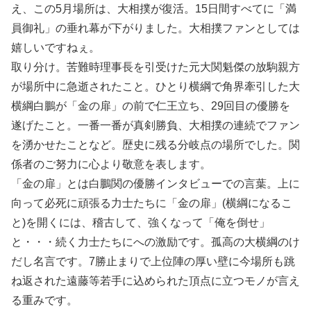
え、この5月場所は、大相撲が復活。15日間すべてに「満
員御礼」の垂れ幕が下がりました。大相撲ファンとしては
嬉しいですねぇ。
取り分け。苦難時理事長を引受けた元大関魁傑の放駒親方
が場所中に急逝されたこと。ひとり横綱で角界牽引した大
横綱白鵬が「金の扉」の前で仁王立ち、29回目の優勝を
遂げたこと。一番一番が真剣勝負、大相撲の連続でファン
を湧かせたことなど。歴史に残る分岐点の場所でした。関
係者のご努力に心より敬意を表します。
「金の扉」とは白鵬関の優勝インタビューでの言葉。上に
向って必死に頑張る力士たちに「金の扉」(横綱になるこ
と)を開くには、稽古して、強くなって「俺を倒せ」
と・・・続く力士たちにへの激励です。孤高の大横綱のけ
だし名言です。7勝止まりで上位陣の厚い壁に今場所も跳
ね返された遠藤等若手に込められた頂点に立つモノが言え
る重みです。