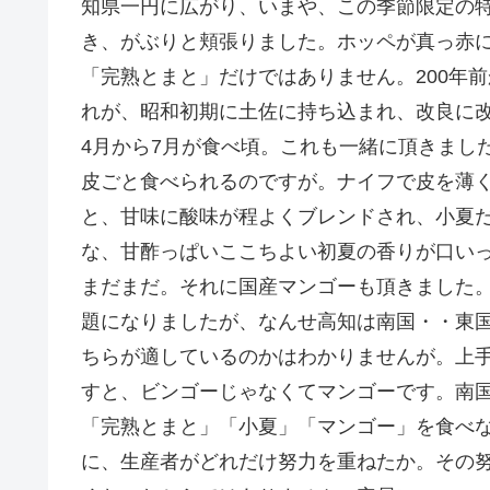
知県一円に広がり、いまや、この季節限定の
き、がぶりと頬張りました。ホッペが真っ赤
「完熟とまと」だけではありません。200年前
れが、昭和初期に土佐に持ち込まれ、改良に
4月から7月が食べ頃。これも一緒に頂きまし
皮ごと食べられるのですが。ナイフで皮を薄く
と、甘味に酸味が程よくブレンドされ、小夏
な、甘酢っぱいここちよい初夏の香りが口い
まだまだ。それに国産マンゴーも頂きました
題になりましたが、なんせ高知は南国・・東
ちらが適しているのかはわかりませんが。上
すと、ビンゴーじゃなくてマンゴーです。南
「完熟とまと」「小夏」「マンゴー」を食べ
に、生産者がどれだけ努力を重ねたか。その