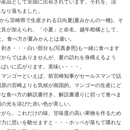
特産品として全国に出荷されています。それを、頂
になり落ちました。
から宮崎県で生産される日向夏(夏みかんの一種)。そ
改良が加えられ、「小夏」と命名。越年柑橘として、
た。食べ方が夏みかんとは違い。
剥き・・・白い部分も(写真参照)も一緒に食べます
だからではありませんが、夏の訪れを身構えるよう
っぱいに広がります。美味い・・・。
。マンゴーといえば、前宮崎知事がセールスマンで話
国原の宮崎よりも気候が南国的。マンゴーの生産にど
手な食べ方の解説書付き。解説書通りに切って食べま
国の光を浴びた赤い色が美しい。
ながら。これだけの味。甘味度の高い果物を作るため
努力に思いを馳せますと・・・ホッペが落ちて喋れな