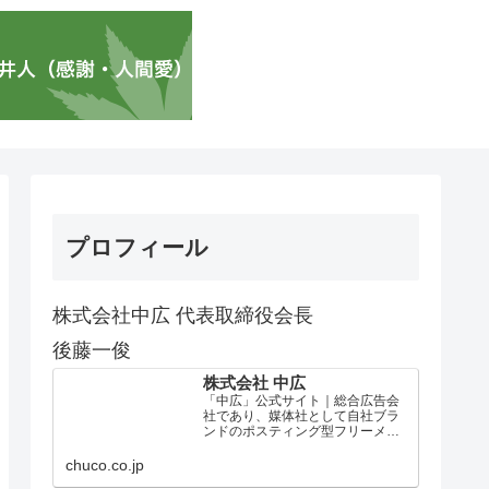
プロフィール
株式会社中広 代表取締役会長
後藤一俊
株式会社 中広
「中広」公式サイト｜総合広告会
社であり、媒体社として自社ブラ
ンドのポスティング型フリーメデ
ィア、ハッピーメディア®『地域み
っちゃく生活情報誌®』を全国で
chuco.co.jp
1100万部以上展開しています。