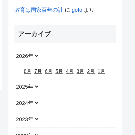
教育は国家百年の計
に
goto
より
アーカイブ
2026年
8月
7月
6月
5月
4月
3月
2月
1月
2025年
2024年
2023年