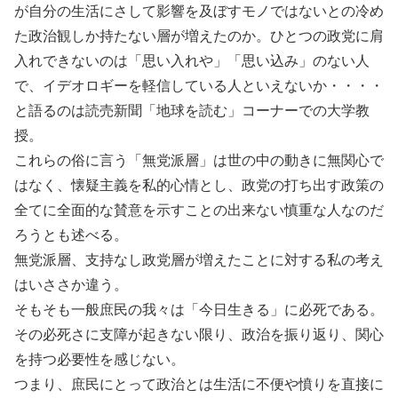
が自分の生活にさして影響を及ぼすモノではないとの冷め
た政治観しか持たない層が増えたのか。ひとつの政党に肩
入れできないのは「思い入れや」「思い込み」のない人
で、イデオロギーを軽信している人といえないか・・・・
と語るのは読売新聞「地球を読む」コーナーでの大学教
授。
これらの俗に言う「無党派層」は世の中の動きに無関心で
はなく、懐疑主義を私的心情とし、政党の打ち出す政策の
全てに全面的な賛意を示すことの出来ない慎重な人なのだ
ろうとも述べる。
無党派層、支持なし政党層が増えたことに対する私の考え
はいささか違う。
そもそも一般庶民の我々は「今日生きる」に必死である。
その必死さに支障が起きない限り、政治を振り返り、関心
を持つ必要性を感じない。
つまり、庶民にとって政治とは生活に不便や憤りを直接に