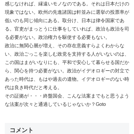
感じなければ、縁遠いモノなのである。それは日本だけの
現象ではない。欧州の先進諸国は軒並みに選挙の投票率が
低いのも同じ傾向にある。取分け、日本は律令国家であ
る。官吏がまっとうに仕事をしていれば、政治も政治を司
る必要がない。政治権力を駆使する必要もない。
政治に無関心層が増え、その存在意義すらよくわからな
い、政治ごっこを楽しむ政党を支持する人がいないのは、
この国はまがいなりにも、平和で安心して暮らせる国だか
ら、関心を持つ必要がない。政治がイデオロギーの対立で
あった時代は、もはや過去の遺物。イデオロギーのない時
代は良き時代だと考える。
その証拠が・・・終盤国会、こんな法案までもと思うよう
な法案が次々と通過しているじゃないか？Goto
コメント