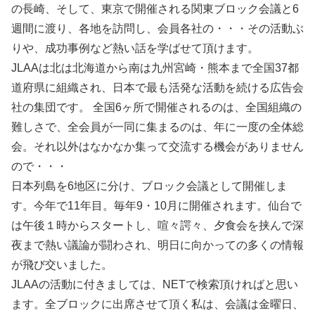
の長崎、そして、東京で開催される関東ブロック会議と6
週間に渡り、各地を訪問し、会員各社の・・・その活動ぶ
りや、成功事例など熱い話を学ばせて頂けます。
JLAAは北は北海道から南は九州宮崎・熊本まで全国37都
道府県に組織され、日本で最も活発な活動を続ける広告会
社の集団です。 全国6ヶ所で開催されるのは、全国組織の
難しさで、全会員が一同に集まるのは、年に一度の全体総
会。それ以外はなかなか集って交流する機会がありません
ので・・・
日本列島を6地区に分け、ブロック会議として開催しま
す。今年で11年目。毎年9・10月に開催されます。仙台で
は午後１時からスタートし、喧々諤々、夕食会を挟んで深
夜まで熱い議論が闘わされ、明日に向かっての多くの情報
が飛び交いました。
JLAAの活動に付きましては、NETで検索頂ければと思い
ます。全ブロックに出席させて頂く私は、会議は金曜日、