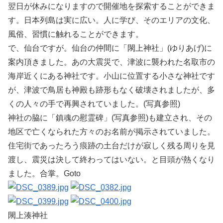
翌日が休みになりますので開催地を探索することができま
す。日本列島は実に広い。人に学び、そのエリアの文化、
風俗、習慣に触れることができます。
で、仙台ですが。仙台の仲間に「閖上神社」(ゆりあげ)に
案内頂きました。あの大震災で、津波に襲われた名取市の
海岸近くにある神社です。小山に位置する小さな神社です
が、津波で鳥居も神殿も跡形もなく破壊されましたが、多
くの人々の手で再興されていました。(写真参照)
神社の脇に「鎮魂の慰霊碑」(写真参照)も建立され、その
地区で亡くなられた方々のお名前が掲示されていました。
住宅街であったろう痕跡の土台だけが寂しく残る周りを見
渡し、震災は決して終わってはいない。と目頭が熱くなり
ました。合掌。Goto
閖上湊神社