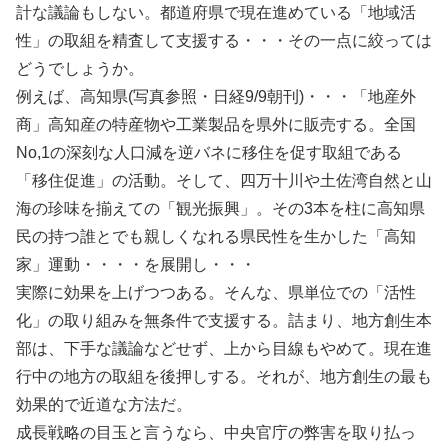
計な議論もしない。都道府県で現在進めている「地域活
性」の取組を精査して支援する・・・その一点に絞っては
どうでしょうか。
例えば、高知県(写真参照・日経9/9朝刊)・・・「地産外
商」高知産の特産物や工業製品を県外に販売する。全国
No,1の深刻な人口減を逆バネに移住を促す取組である
「移住促進」の活動。そして、四万十川や土佐湾自然と山
海の珍味を揃えての「観光振興」。その3本を柱に高知県
民の持つ誰とでも親しくなれる県民性を生かした「高知
家」運動・・・・を展開し・・・
実際に効果を上げつつある。そんな、県単位での「活性
化」の取り組みを無条件で支援する。詰まり、地方創生本
部は、下手な議論などせず、上から目線もやめて。現在進
行中の地方の取組を後押しする。それが、地方創生の最も
効果的で近道な方法だ。
成長戦略の目玉と言うなら、中央官庁の弊害を取り払っ