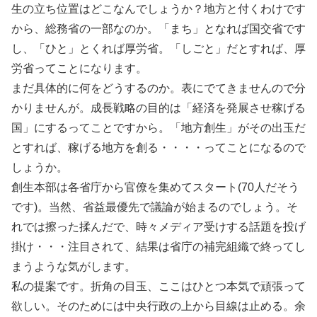
生の立ち位置はどこなんでしょうか？地方と付くわけです
から、総務省の一部なのか。「まち」となれば国交省です
し、「ひと」とくれば厚労省。「しごと」だとすれば、厚
労省ってことになります。
まだ具体的に何をどうするのか。表にでてきませんので分
かりませんが。成長戦略の目的は「経済を発展させ稼げる
国」にするってことですから。「地方創生」がその出玉だ
とすれば、稼げる地方を創る・・・・ってことになるので
しょうか。
創生本部は各省庁から官僚を集めてスタート(70人だそう
です)。当然、省益最優先で議論が始まるのでしょう。そ
れでは擦った揉んだで、時々メディア受けする話題を投げ
掛け・・・注目されて、結果は省庁の補完組織で終ってし
まうような気がします。
私の提案です。折角の目玉、ここはひとつ本気で頑張って
欲しい。そのためには中央行政の上から目線は止める。余