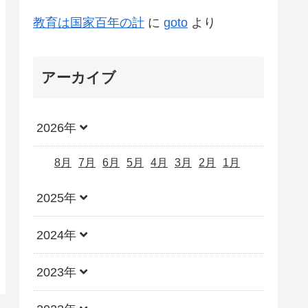
教育は国家百年の計
に
goto
より
アーカイブ
2026年
8月
7月
6月
5月
4月
3月
2月
1月
2025年
2024年
2023年