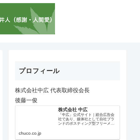
プロフィール
株式会社中広 代表取締役会長
後藤一俊
株式会社 中広
「中広」公式サイト｜総合広告会
社であり、媒体社として自社ブラ
ンドのポスティング型フリーメデ
ィア、ハッピーメディア®『地域み
っちゃく生活情報誌®』を全国で
chuco.co.jp
1100万部以上展開しています。