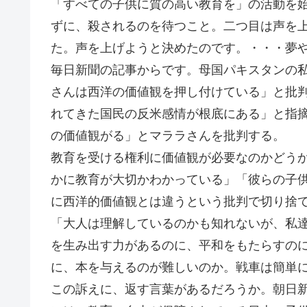
「すべての子供に質の高い教育を」の活動を
ずに、殺されるのを待つこと。二つ目は声を
た。声を上げようと決めたのです。・・・夢
毎日新聞の記事からです。母国パキスタンの
さんは西洋の価値観を押し付けている」と批
れてきた国民の反米感情が根底にある」と指
の価値観がる」とマララさんを批判する。
教育を受ける権利に価値観が必要なのかどう
かに教育が大切かわかっている」「彼らの子
に西洋的価値観とは違うという批判で切り捨
「大人は理解しているのかも知れないが、私
を生み出す力があるのに、平和をもたらすの
に、本を与えるのが難しいのか。戦車は簡単
この訴えに、返す言葉があるだろうか。朝日