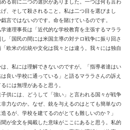
始める前に二つの選択がありました。一つは何も言わ
上げ、そして殺されること。私は二つ目を選びまし
や戯言ではないのです。命を賭けているのです。
私学連理事長は「近代的な学校教育を主張するマララ
判し「国民の間には米国主導の対テロ戦争に振り回さ
摘「欧米の伝統や文化は我々とは違う。我々には独自
かは、私には理解できないのですが。「指導者達はい
供は良い学校に通っている」と語るマララさんの訴え
てるには無理があると思う。
達子供には、どうして「強い」と言われる国々が戦争
に非力なのか。なぜ、銃を与えるのはとても簡単なの
に造るが、学校を建てるのがとても難しいのか？」
新聞が全文を掲載した意味がここにあると思う。私的