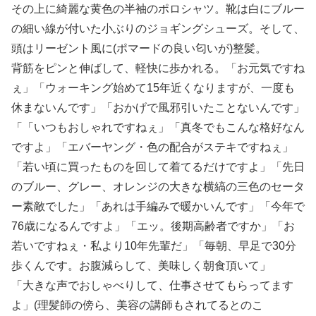
その上に綺麗な黄色の半袖のポロシャツ。靴は白にブルー
の細い線が付いた小ぶりのジョギングシューズ。そして、
頭はリーゼント風に(ポマードの良い匂いが)整髪。
背筋をピンと伸ばして、軽快に歩かれる。「お元気ですね
ぇ」「ウォーキング始めて15年近くなりますが、一度も
休まないんです」「おかげで風邪引いたことないんです」
「「いつもおしゃれですねぇ」「真冬でもこんな格好なん
ですよ」「エバーヤング・色の配合がステキですねぇ」
「若い頃に買ったものを回して着てるだけですよ」「先日
のブルー、グレー、オレンジの大きな横縞の三色のセータ
ー素敵でした」「あれは手編みで暖かいんです」「今年で
76歳になるんですよ」「エッ。後期高齢者ですか」「お
若いですねぇ・私より10年先輩だ」「毎朝、早足で30分
歩くんです。お腹減らして、美味しく朝食頂いて」
「大きな声でおしゃべりして、仕事させてもらってます
よ」(理髪師の傍ら、美容の講師もされてるとのこ