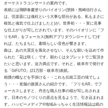
オーケストラコンサートの案内です。
表紙には飛騨春慶塗りのバイオリン(塗師・熊崎信行さん
は、弦楽器には魂柱という大事な部分がある、私もまさに
根気と魂気で仕上げましたと)が。世界初・・・実に見事
な仕上がりが写しだされています。そのバイオリンに「フ
リモAR」をフォーカス(無料アプリダウンロードして)す
れば、たちまちに、素晴らしい音色が響きます。
曲は、あの大震災を風化させない。そんな願いを込めて作
られた「花は咲く」です。願わくはタブレットでご覧頂き
たいと思います。迫力満点です。それと、岐阜市で発行す
る「GiFUTO」(21万部・岐阜市)表紙。
相撲の幟などを手掛ける・・これも伝統工芸の域でしょ
う・・・老舗の旗屋さんの紹介です。「フリモAR」でフ
ォーカスしますと、丹念な職人仕事の様が写し出されま
す。日本のモノづくりの原点を見るようで、引き込まれま
す。ハッピーメディア®地域みっちゃく生活情報誌は紙の