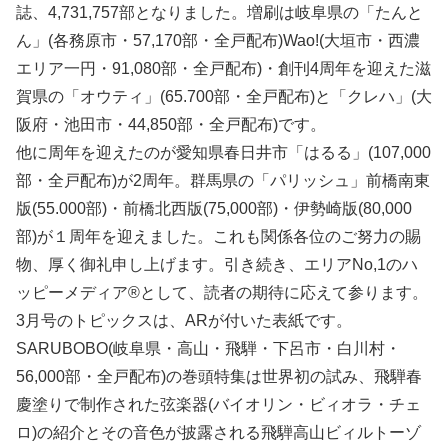
誌、4,731,757部となりました。増刷は岐阜県の「たんと
ん」(各務原市・57,170部・全戸配布)Wao!(大垣市・西濃
エリア一円・91,080部・全戸配布)・創刊4周年を迎えた滋
賀県の「オウティ」(65.700部・全戸配布)と「クレハ」(大
阪府・池田市・44,850部・全戸配布)です。
他に周年を迎えたのが愛知県春日井市「はるる」(107,000
部・全戸配布)が2周年。群馬県の「パリッシュ」前橋南東
版(55.000部)・前橋北西版(75,000部)・伊勢崎版(80,000
部)が１周年を迎えました。これも関係各位のご努力の賜
物、厚く御礼申し上げます。引き続き、エリアNo,1のハ
ッピーメディア®として、読者の期待に応えて参ります。
3月号のトピックスは、ARが付いた表紙です。
SARUBOBO(岐阜県・高山・飛騨・下呂市・白川村・
56,000部・全戸配布)の巻頭特集は世界初の試み、飛騨春
慶塗りで制作された弦楽器(バイオリン・ビィオラ・チェ
ロ)の紹介とその音色が披露される飛騨高山ビィルトーゾ