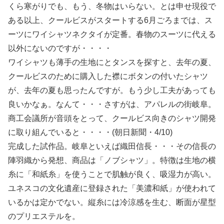
くら寒がりでも、もう、冬物はいらない。とは申せ現役で
ある以上、クールビスがスタートする6月ごろまでは、ス
ーツにワイシャツネクタイが定番。春物のスーツに代える
以外にないのですが・・・・
ワイシャツも薄手の生地にとタンスを探すと、去年の夏、
クールビスのために購入した襟にボタンの付いたシャツ
が、去年の夏も思ったんですが。もう少し工夫があっても
良いかなぁ。なんて・・・さすがは、アパレルの街岐阜。
商工会議所が音頭をとって、クールビス向きのシャツ開発
に取り組んでいると・・・・(朝日新聞・4/10)
完成した試作品。岐阜といえば織田信長・・・その信長の
陣羽織から発想、商品は「ノブシャツ」。特徴は生地の横
糸に「和紙糸」を使うことで肌触が良く、吸湿力が高い。
ユネスコの文化遺産に登録された「美濃和紙」が使われて
いるかは定かでない。縦糸には冷涼感を生む、断面が星型
のプリエステルを。