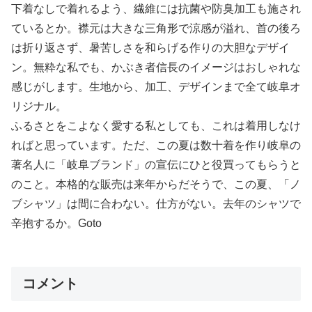
下着なしで着れるよう、繊維には抗菌や防臭加工も施され
ているとか。襟元は大きな三角形で涼感が溢れ、首の後ろ
は折り返さず、暑苦しさを和らげる作りの大胆なデザイ
ン。無粋な私でも、かぶき者信長のイメージはおしゃれな
感じがします。生地から、加工、デザインまで全て岐阜オ
リジナル。
ふるさとをこよなく愛する私としても、これは着用しなけ
ればと思っています。ただ、この夏は数十着を作り岐阜の
著名人に「岐阜ブランド」の宣伝にひと役買ってもらうと
のこと。本格的な販売は来年からだそうで、この夏、「ノ
ブシャツ」は間に合わない。仕方がない。去年のシャツで
辛抱するか。Goto
コメント