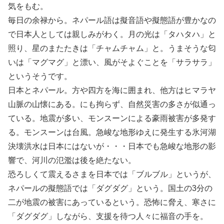
気をもむ。
毎日の余禄から。ネパール語は擬音語や擬態語が豊かなの
で日本人としては親しみがわく。月の光は「タハタハ」と
照り、星のまたたきは「チャムチャム」と。うまそうな匂
いは「マグマグ」と漂い、風がそよぐことを「サラサラ」
というそうです。
日本とネパール。方や四方を海に囲まれ、他方はヒマラヤ
山脈の山懐にある。にも拘らず、自然災害の多さが似通っ
ている。地震が多い、モンスーンによる豪雨被害が多発す
る。モンスーンは台風。急峻な地形ゆえに発生する氷河湖
決壊洪水は日本にはないが・・・日本でも急峻な地形の影
響で、河川の氾濫は後を絶たない。
恐ろしくて震えるさまを日本では「ブルブル」というが、
ネパールの擬態語では「ダグダグ」という。国土の3分の
二が地震の被害にあっているという。恐怖に脅え、寒さに
「ダグダグ」しながら、支援を待つ人々に福音の手を。