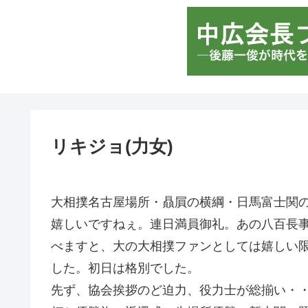
リキジョ(力女)
大相撲名古屋場所・贔屓の横綱・日馬富士関
嬉しいですねぇ。連日満員御礼。あの八百長
べますと、大の大相撲ファンとしては嬉しい
した。初日は格別でした。
先ず、協会挨拶のど迫力、役力士が総揃い・