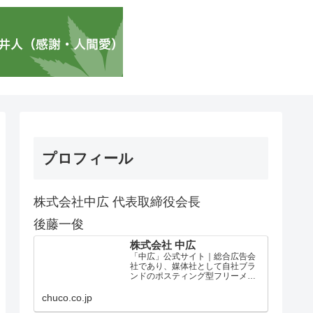
プロフィール
株式会社中広 代表取締役会長
後藤一俊
株式会社 中広
「中広」公式サイト｜総合広告会
社であり、媒体社として自社ブラ
ンドのポスティング型フリーメデ
ィア、ハッピーメディア®『地域み
っちゃく生活情報誌®』を全国で
chuco.co.jp
1100万部以上展開しています。