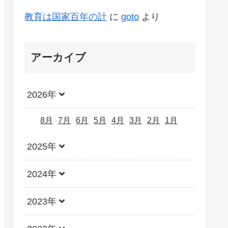
教育は国家百年の計
に
goto
より
アーカイブ
2026年
8月
7月
6月
5月
4月
3月
2月
1月
2025年
2024年
2023年