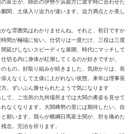
照の富士が、師匠の伊勢ケ浜親方に渡す時に合わせた
白鵬関、土俵入り迫力が違います。迫力満点とか美し
厳かな雰囲気はわかりませんね。それと、初日ですか
限時間が極端に短い。仕切りは一度だけ、三役は三度
。間延びしないスピーディな展開、時代にマッチして
と仕切る内に身体が紅潮してくるのが好きですが。
そのもの。好取り組みが続きました。気掛かりは、長
介添えなくして土俵に上がれない状態。来年は理事長
親方。ずいぶん痩せられたようで気になります
出して、ご当所の九州場所までは大関の勇姿を見せて
られなくなります。大関稀勢の里には期待したい。自
をと願います。我らが横綱日馬富士関が、肘を痛めた
。残念。完治を祈ります。