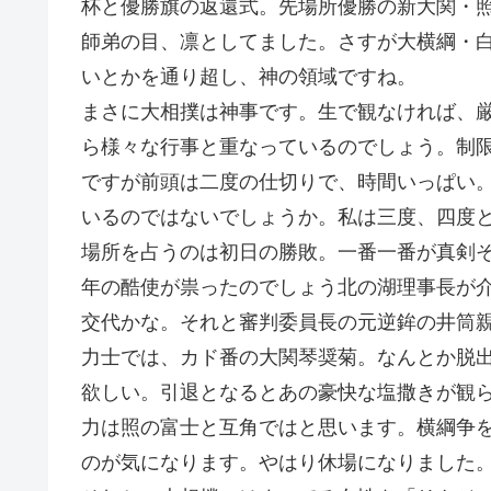
杯と優勝旗の返還式。先場所優勝の新大関・
師弟の目、凛としてました。さすが大横綱・
いとかを通り超し、神の領域ですね。
まさに大相撲は神事です。生で観なければ、
ら様々な行事と重なっているのでしょう。制
ですが前頭は二度の仕切りで、時間いっぱい
いるのではないでしょうか。私は三度、四度
場所を占うのは初日の勝敗。一番一番が真剣
年の酷使が祟ったのでしょう北の湖理事長が
交代かな。それと審判委員長の元逆鉾の井筒
力士では、カド番の大関琴奨菊。なんとか脱
欲しい。引退となるとあの豪快な塩撒きが観
力は照の富士と互角ではと思います。横綱争
のが気になります。やはり休場になりました