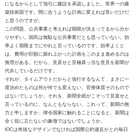
になるからとして強引に建設を承認しました。世界一の建
築技術国です。間に合うような計画に変えれば良いだけだ
と思うのですが。
この問題、公共事業と考えれば期限が決まってるから分か
りやすい。国民は無駄な公共事業だとも思っていない。効
率よく期限までにやれと言っているのです。効率よくと
は、費用が巨額に膨れ上がった計画をこのまま進めるのは
無理がある。だから、見直せと至極真っ当な意見を新聞が
代弁しているだけです。
それが、タイムアウトだからと強行するなんて、まさに一
度決めたものは何が何でも変えない。官僚体質そのもので
はないでしょうか。それを、新聞全紙がこぞって見直せと
言っているのに、なんともならない。これって、新聞の無
力と申しますか、律令国家に触れることになると、新聞は
全く役に立たないの象徴ではないでしょうか。
IOCは奇抜なデザインでなければ国際公約違反かとの毎日