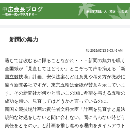
新聞の無力
2015/07/13 6:03:46 AM
過ちては改むるに憚ることなかれ・・・新聞の無力を嘆く
全国紙が「見直してはどうか」とこぞって声を揃える「新
国立競技場」計画。安保法案などは意見や考え方が微妙に
違う新聞各社ですが、東京五輪は全紙が賛意を示していま
す。その新聞社が何かと暗いこの国に希望を与える五輪の
成功を願い、見直してはどうかと言っているのに。
新国立競技場計画の責任者文科大臣「計画を見直すと超法
規的な対処をしないと間に合わない。間に合わない時どう
責任をとるのか」と計画を推し進める理由をタイムアウト