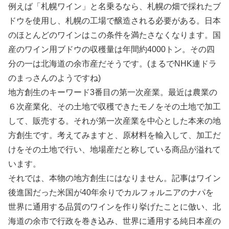
例えば「札幌ワイン」と名乗るなら、札幌の畑で採れたブ
ドウを使用し、札幌の工場で醸造される必要がある。日本
のほとんどのワインはこの条件を満たさなくなります。国
産のワイン用ブドウの収穫量は年間約4000トン。その四
分の一は北海道の余市産だそうです。(まるでNHK連ドラ
のまっさんのようですね)
地方創生のキーワード3番目の第一次産業。最近は農業の
６次産業化、その土地で収穫できたモノをその土地で加工
して、販売する。それが第一次産業を中心とした本来の地
方創生です。考えてみますと、原材料を輸入して、加工だ
けをその土地で行い、地場産だと称している商品が溢れて
います。
それでは、本物の地方創生にはなりません。記事はワイン
後進国だった米国が40年余りでカルフォルニアのナパを
世界に通用する品質のワインを作り挙げたことに倣い、北
海道の余市で行政を巻き込み、世界に通用する純日本産の