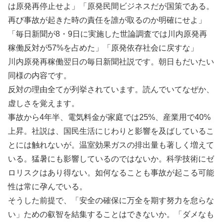
は原発再停止せよ」「原発民間ビジネスだが国策である。
再び事故が起きた時の責任を誰が取るのか明確にせよ」
「毎日新聞が8・9日に実施した世論調査では川内原発再
稼働反対が57%を占めた」「原発依存社会に戻すな」
川内原発再稼働翌日の毎日新聞社説です。朝日もだいたい
同様の内容です。
反対の理由全てが列挙されています。読んでいてなぜか、
虚しさを覚えます。
事故から4年半、電気料金が家庭では25%、産業用で40%
上昇。社説は、国民生活にじわりと影響を及ばしているこ
とには触れないが。温室効果ガスの排出量も著しく増えて
いる。猛暑にも影響しているのではないか。科学技術にゼ
ロリスクはあり得ない。如何なることも事故が起こる可能
性は常に孕んでいる。
そうした前提で、「安全の確保に万全を期す努力を怠らな
い」ための叡智を結集することはできないか。「ダメなも