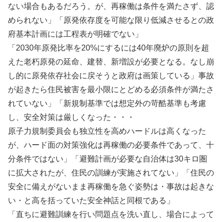
ない場合もあるだろう。が、再稼働は条件を満たさず、認
められない」「原発依存度を可能な限り低減させるとの政
府基本計画には工程表が明確でない」
「2030年原発比率を20%にするには40年廃炉の原則を超
えた老朽原発の延命、建替、新増設が必要となる。なし崩
し的に原発依存社会に戻そうと政府は画策している」事故
が起きたら住民被害を最小限にとどめる必須条件が満たさ
れていない」「新規制基準では想定外の苛酷基準も考慮
し、安全対策は厳しくなった・・・
原子力規制委員会も独立性を高めハードルは高くなった
が、ハード面の対策強化は再稼働の必要条件であって、十
分条件ではない」「避難計画が必要な自治体は30キロ圏
に拡大されたが、住民の訓練が実施されてない」「住民の
安全に備えがないまま再稼働を急ぐ姿勢は・事故は起きな
い・と高を括っていた安全神話と同根である」
「直ちに避難訓練を行い問題点を洗い直し、場合によって