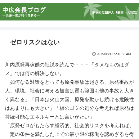
ゼロリスクはない
2015/08/13 5:31:33 AM
川内原発再稼働の社説を読んで・・・「ダメなものはダ
メ」では何の解決しない。
「如何なる対策をとっても原発事故は起きる、原発事故が
人、環境、社会に与える被害は質も範囲も他の事故と大き
く異なる」「日本は火山大国、原発を動かし続ける危険性
はあまりにも大きい」「核のゴミの処分を考えれば原発は
持続可能なエネルギーとは言いがたい」
「原発ゼロがもたらす経済的、社会的リスクを考えれば、
一定の条件を満たした上での最小限の稼働を認めざるを得