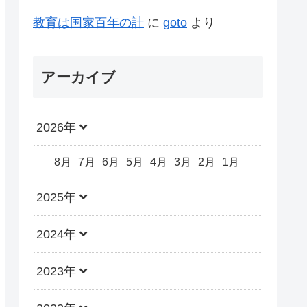
教育は国家百年の計
に
goto
より
アーカイブ
2026年
8月
7月
6月
5月
4月
3月
2月
1月
2025年
2024年
2023年