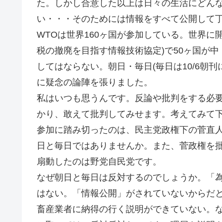
た。しかし合意した以上は日々の生活にどん
い・・・そのためには情報をすべて公開して
WTOは世界160ヶ国が参加している。世界に
税の撤廃を目指す情報技術協定)で50ヶ国が中
してはならない。朝日・毎日(毎日は10/6朝
に疑念の論陣を張りました。
私はいつも思うんです。反論や批判をする必
かり、敢えて批判してみせます。考えてみて下
参加に踏み切ったのは、民主党政権下の菅直
日と毎日ではありませんか。また、菅政権を批
扇動したのは野党自民党です。
なぜ朝日と毎日は反対するのでしょうか。「
はない。「情報公開」がされていないからだと
畜産業者に納得の行く説明ができていない。