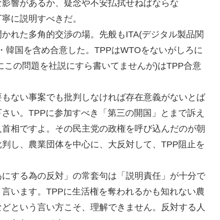
な影響があるか、疑念や不安払拭せねばならな
丁寧に説明すべきだ。
開かれた多角的交渉の場。先般もITA(デジタル製品関
・韓国を含め合意した。TPPはWTOをないがしろに
刊にこの問題を社説にすら書いてませんが)はTPP合意
要もない事案でも批判しなければ存在意義がないとば
さい。TPPに参加すべき「第三の開国」とまで訴え
人首相ですよ。その民主党の政権を呼び込んだのが朝
判し、農業団体を中心に、大反対して、TPP阻止を
為にする為の反対」の常套句は「説明責任」が十分で
言います。TPPに生活権を奪われるかも知れない農
などという言い方こそ、理解できません。反対する人