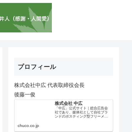
プロフィール
株式会社中広 代表取締役会長
後藤一俊
株式会社 中広
「中広」公式サイト｜総合広告会
社であり、媒体社として自社ブラ
ンドのポスティング型フリーメデ
ィア、ハッピーメディア®『地域み
っちゃく生活情報誌®』を全国で
chuco.co.jp
1100万部以上展開しています。