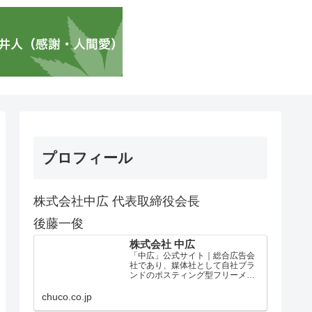
プロフィール
株式会社中広 代表取締役会長
後藤一俊
株式会社 中広
「中広」公式サイト｜総合広告会
社であり、媒体社として自社ブラ
ンドのポスティング型フリーメデ
ィア、ハッピーメディア®『地域み
っちゃく生活情報誌®』を全国で
chuco.co.jp
1100万部以上展開しています。