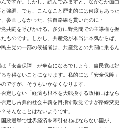
いんですが。しかし、読んでみますと、なかなか面白
要と強調。でも、こんなこと歴史的には何度もあった
否、参画しなかった。独自路線を貫いたのに・
野党共闘を呼びかける。多分に野党間での主導権を握
れたものです。しかし、共産党が本当に本気ならば、
や民主党の一部の候補者は、共産党との共闘に乗るん
選は「安全保障」が争点になるでしょう。自民党は好
ざるを得ないことになります。私的には「安全保障」
いのですが、そうもいかなくなります。
を否定しない「経済も根本を大転換する政権にはなら
を否定し古典的社会主義を目指す政党ですが路線変更
か？そんなことはないようです。
・国政選挙で世界経済を牽引せねばならない国が、