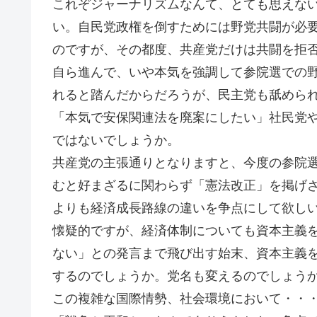
これぞジャーナリズムなんて、とても思えな
い。自民党政権を倒すためには野党共闘が必
のですが、その都度、共産党だけは共闘を拒
自ら進んで、いや本気を強調して参院選での
れると踏んだからだろうが、民主党も舐めら
「本気で安保関連法を廃案にしたい」社民党
ではないでしょうか。
共産党の主張通りとなりますと、今度の参院
むと好まざるに関わらず「憲法改正」を掲げ
よりも経済成長路線の違いを争点にして欲し
懐疑的ですが、経済体制についても資本主義
ない」との発言まで飛び出す始末、資本主義
するのでしょうか。党名も変えるのでしょう
この複雑な国際情勢、社会環境において・・