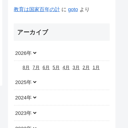
教育は国家百年の計
に
goto
より
アーカイブ
2026年
8月
7月
6月
5月
4月
3月
2月
1月
2025年
2024年
2023年