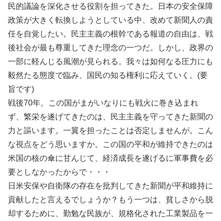
民的議論を深化させる役割を担ってきた。日本の安全保障
政策が大きく転換しようとしている中、改めて新聞人の責
任を自覚したい。民主主義の根幹である報道の自由は、戦
後社会が最も尊重してきた理念の一つだ。しかし、政界の
一部に軽んじる風潮が見られる。我々は如何なる圧力にも
毅然たる態度で臨み、国民の知る権利に応えていく。(要
旨です)
戦後70年。この国がまがいなりにも戦火に巻き込まれ
ず、繁栄を遂げてきたのは、民主主義を守ってきた新聞の
力と謳います。一翼を担ったことは否定しませんが。こん
な視点をどう思いますか。この国の平和が維持できたのは
米国の核の傘に甘んじて、経済成長を遂げるに軍事費を必
要としなかったからで・・・
日米安保や自衛隊の存在を批判してきた新聞が平和維持に
貢献したと言えるでしょうか？もう一つは、貧しさから脱
却するために、勤勉な民族が、規格化された工業製品を一