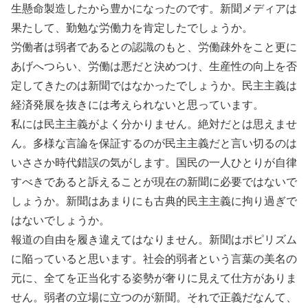
生懸命製造したから豊かになったのです。新聞メディアは
果たして、勤勉な労働力を肯定したでしょうか。
労働者は弱者であるとの認識のもと、労働疎外をこと更に
あげへつらい、労働は悪だと決めつけ、生産性の向上を否
定してきたのは新聞ではなかったでしょうか。民主主義は
経済発展を抜きには考えられないと思っています。
私には民主主義がよく分かりません。絶対だとは思えませ
ん。多様な言論を保証するのが民主主義だと言い切るのは
いささか時代錯誤の気がします。国民の一人ひとりが自律
すべきであると訴えることが現在の新聞に必要ではないで
しょうか。新聞はあまりにも古典的民主主義に拘り過ぎで
はないでしょうか。
報道の自由を履き違えてはなりません。新聞はポピリズム
に陥っていると思います。社会的弱者という言葉の美名の
元に、全てを正当化する姿勢が奢りに見えて仕方がありま
せん。弱者の立場に立つのが新聞。それで正義だなんて、