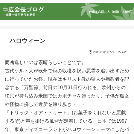
ハロウィーン
2015/10/30 5:16:15 AM
商魂逞しいのは素晴らしいことです。
古代ケルト人が欧州で秋の収穫を祝い悪霊を追い出すため
に行っていたお祭。現在はキリスト教の聖人や殉教者を記
念する「万聖節」前日の10月31日行われる。欧州からの
移民が持ち込み米国ではカボチャを飾ったり、子供が魔女
や怪物に扮して近所を練り歩き・・・
「トリック・オア・トリート」(お菓子をくれないと悪戯
するぞ)と声を掛ける風習が定着している。日本では1997
年、東京ディズニーランドがハロウィーンテーマにしたパ