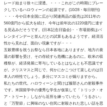
レード始まり徐々に浸透。・・・これがこの時期にブレー
クしているハロウィーンの起源です。(10/28・毎日朝刊)
・・・今や日本全国に広がり関連商品の販売は2011年の
560億円から拡大を続け、今年は前年比の1220億円に達す
る見込みだそうです。(日本記念日協会)・・市場規模はバ
レンタインデーと並んだとの試算もあるようです。経済活
性から見れば、面白い現象ですが・・・
五穀豊穣を祝うお祭なら日本各地にありますが、地方の衰
退の影響を受け、その存続すら危機にあるのに。欧米の収
穫祭が、経済発展に寄与しているとはなんとも不思議です
が。クリスマスと同じで、何かにかこつけて楽しむのは日
本人の特性でしょう。多分にマスコミが煽りますから。
私たちの世代。ハロウィーンと聞けば服部さんの射殺事件
です。米国留学中の優秀な学生が仮装して「トリック・オ
ア・トリート」しながら近所を練っていたら「うるさい」
と「万聖節」に興味のない住民に射殺された悲しい話を思