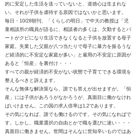
的に安定した生活を送っていないと、道徳心は生まれな
い。それが子供を虐待する原因ではないかと思います。
毎日・10/28朝刊、「くらしの明日」で中大の教授は「児
童相談所の職員が語るに、相談者の多くは、欠勤するとパ
ートがクビになり生活できなくなると子供を放置する母子
家庭。失業した父親が八つ当たりで母子に暴力を振るうな
ど経済的に不安定な家庭が多い」と雇用の不安定に原因が
あると「恒産」を裏付け・・・
すべての親が経済的不安がない状態で子育てできる環境を
整えるべきと訴えます。
そんな無体な解決策なら、誰でも答えが出せますが。「恒
産」には子供があろうがなかろうが、真面目に働かなけれ
ばいけません。この国の求人倍率は1,2であります。
その気になれば、誰でも働けるのです。その気になればで
す。しかし、職業選択の自由とかで職を選びに迷い・・・
真面目に働きません。世間はそんなに世知辛いものではあ