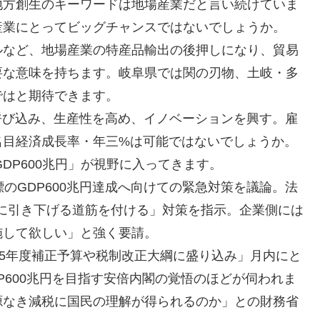
地方創生のキーワードは地場産業だと言い続けていま
産業にとってビッグチャンスではないでしょうか。
ルなど、地場産業の特産品輸出の後押しになり、貿易
要な意味を持ちます。岐阜県では関の刃物、土岐・多
ではと期待できます。
呼び込み、生産性を高め、イノベーションを興す。雇
名目経済成長率・年三%は可能ではないでしょうか。
GDP600兆円」が視野に入ってきます。
のGDP600兆円達成へ向けての緊急対策を議論。法
%台に引き下げる道筋を付ける」対策を指示。企業側には
施して欲しい」と強く要請。
15年度補正予算や税制改正大綱に盛り込み」月内にと
P600兆円を目指す安倍内閣の覚悟のほどが伺われま
源なき減税に国民の理解が得られるのか」との財務省