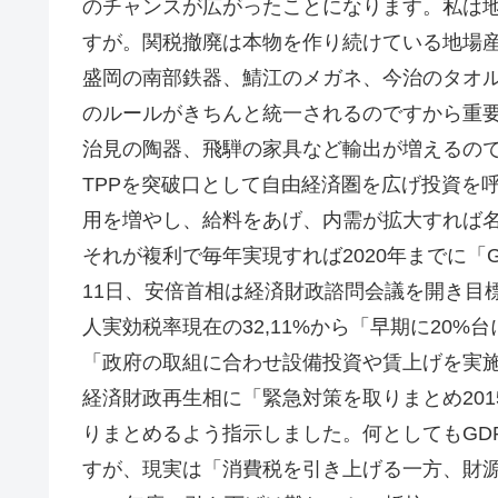
のチャンスが広がったことになります。私は
すが。関税撤廃は本物を作り続けている地場
盛岡の南部鉄器、鯖江のメガネ、今治のタオ
のルールがきちんと統一されるのですから重
治見の陶器、飛騨の家具など輸出が増えるの
TPPを突破口として自由経済圏を広げ投資を
用を増やし、給料をあげ、内需が拡大すれば
それが複利で毎年実現すれば2020年までに「
11日、安倍首相は経済財政諮問会議を開き目標
人実効税率現在の32,11%から「早期に20
「政府の取組に合わせ設備投資や賃上げを実
経済財政再生相に「緊急対策を取りまとめ20
りまとめるよう指示しました。何としてもGD
すが、現実は「消費税を引き上げる一方、財