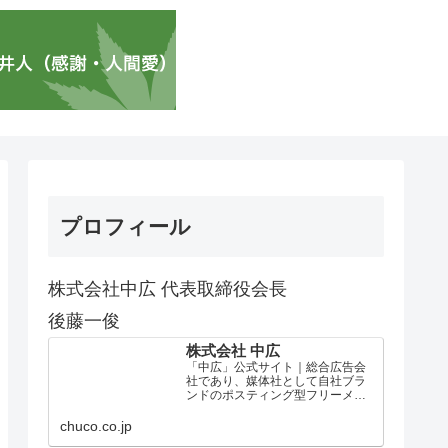
プロフィール
株式会社中広 代表取締役会長
後藤一俊
株式会社 中広
「中広」公式サイト｜総合広告会
社であり、媒体社として自社ブラ
ンドのポスティング型フリーメデ
ィア、ハッピーメディア®『地域み
っちゃく生活情報誌®』を全国で
chuco.co.jp
1100万部以上展開しています。