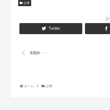
記事
シ
Twitter
意図的・・
ホーム
記事