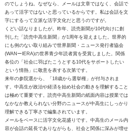
のでしょうね。なぜなら、メールは文章ではなく、会話で
あって活字ではないと思っているからです。私は会話を文
字にするって立派な活字文化だと思うのですが。
くどい話なりましたが。昨年、読売新聞が10代向けに創
刊した「読売中高生新聞」が1周年を迎えました。世界的
にも例のない取り組みで世界新聞・ニュース発行者協会
(WANーIERA)の世界青少年読者賞を受賞しました。関係
各位の「社会に羽ばたこうとする10代をサポートしたい
という情熱」に敬意を表する次第です。
来年の参院選から、「18歳から選挙権」が付与されま
す。中高生が政治や経済を始め社会の動きを理解すること
は極めて重要です。読売中高生新聞の紙面内容は授業では
なかなか教えられない分野のニュースが中高生にしっかり
理解できる丁寧さで編集されています。
メールをベースに活字文化花盛りです。中高生のメール内
容が会話の延長でありながらも、社会と関係に深みが増せ