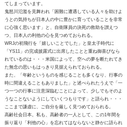
てしまっています。
鬼怒川氾濫を見舞われ「困難に遭遇している人々を助けよ
うとの気持ちが日本人の中に豊かに育っていることを非常
に心強く思います」と、自衛隊員の決死の救助を讃えつ
つ、日本人の利他の心を見つめておられる。
WRJの初飛行を「嬉しいことでした」と皇太子時代に
「YS11」の完成披露式に出席したことと重ね御喜びなら
れているのは・・・米国によって、空への夢を断たれてき
た無念の思いもはっきり見据えられておられる。
また、「年齢というものを感じることも多くなり、行事の
時に間違えることもありました」と述べられたうえで「一
つ一つの行事に注意深臨むことによって、少しでもそのよ
うなことないようにしていくつもりです」と語られ・・・
ここまで謙虚に、ご自分を厳しく見つめておられる。
高齢社会日本。私も、高齢者の一人として、この1年間を
振り返り「利他の心」を忘れてはならないと静かに語られ