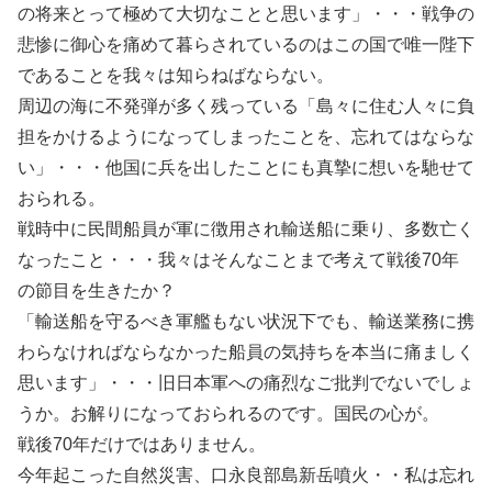
の将来とって極めて大切なことと思います」・・・戦争の
悲惨に御心を痛めて暮らされているのはこの国で唯一陛下
であることを我々は知らねばならない。
周辺の海に不発弾が多く残っている「島々に住む人々に負
担をかけるようになってしまったことを、忘れてはならな
い」・・・他国に兵を出したことにも真摯に想いを馳せて
おられる。
戦時中に民間船員が軍に徴用され輸送船に乗り、多数亡く
なったこと・・・我々はそんなことまで考えて戦後70年
の節目を生きたか？
「輸送船を守るべき軍艦もない状況下でも、輸送業務に携
わらなければならなかった船員の気持ちを本当に痛ましく
思います」・・・旧日本軍への痛烈なご批判でないでしょ
うか。お解りになっておられるのです。国民の心が。
戦後70年だけではありません。
今年起こった自然災害、口永良部島新岳噴火・・私は忘れ