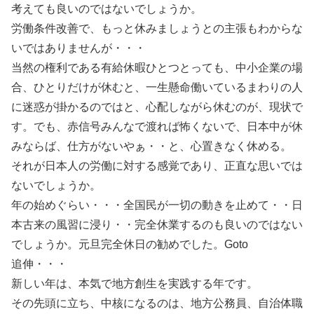
考えても良いのではないでしょうか。
労働条件改善で、もっと休みましょうとの主張もわからな
いではありませんが・・・
当然の権利である有給休暇ひとつとっても、中小企業の場
合、ひとりだけが休むと、一生懸命働いているまわりの人
に迷惑が掛かるのではと、心配しながら休むのが、現状で
す。でも、赤信号みんなで渡れば怖くないで、日本中が休
みならば、仕方がないやぁ・・と、心置きなく休める。
それが日本人の労働に対する感覚であり、正直な思いでは
ないでしょうか。
年の始めぐらい・・・全国民が一切の動きを止めて・・日
本古来の風習に浸り・・完全休業するのも良いのではない
でしょうか。元旦完全休日の勧めでした。Goto
追伸・・・
新しい年は、本気で地方創生を実践する年です。
その先頭に立ち、中核になるのは、地方公務員、自治体職