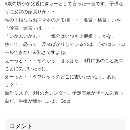
6歳の坊やが父親にぎゅーとして言った一言です。子供な
りに父親の頑張りが・・
私の手帳ならぬスマホのメモ欄・・「名言・格言」いや
「珍言・迷言」は・・・
「いかんいかん・・・気分はいつも上機嫌！」かな。
焦って、怒って、反省ばかりしているのは、心のコントロ
ールできない未熟さですよね。
えーっと・・・それから、ほらほら、8月にあのことあの
ことに気づいたっけ。
えーっと・・タブレットのどこに書いたかねぇ。あれ
ぇ？・・
操作ミスで、8月のカレンダー、予定表示がぜーんぶ真っ
白だ。手帳が懐かしいよ。Goto
コメント