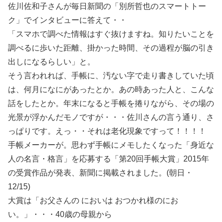
佐川佐和子さんが毎日新聞の「別所哲也のスマートトー
ク」でインタビューに答えて・・
「スマホで調べた情報はすぐ抜けますね。知りたいことを
調べるに歩いた距離、掛かった時間、その過程が脳の引き
出しになるらしい」と。
そう言われれば、手帳に、汚ない字で走り書きしていた頃
は、何月になにがあったとか。あの時あった人と、こんな
話をしたとか。年末になると手帳を捲りながら、その場の
光景が浮かんだモノですが・・・佐川さんの言う通り、さ
っぱりです。えっ・・それは老化現象ですって！！！！
手帳メーカーが。思わず手帳にメモしたくなった「身近な
人の名言・格言」を応募する「第20回手帳大賞」2015年
の受賞作品が発表、新聞に掲載されました。(朝日・
12/15)
大賞は「お父さんの においは おつかれ様のにお
い。」・・・40歳の母親から