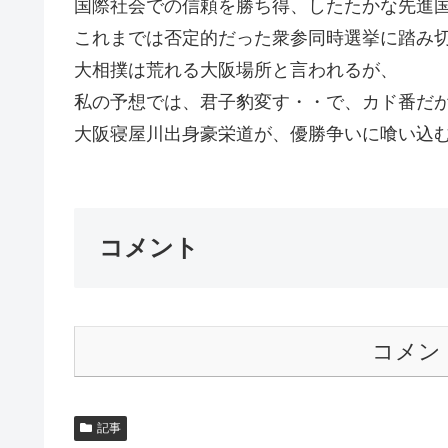
国際社会での信頼を勝ち得、したたかな先進
これまでは否定的だった衆参同時選挙に踏み
大相撲は荒れる大阪場所と言われるが、
私の予想では、君子豹変す・・で、カド番だ
大阪寝屋川出身豪栄道が、優勝争いに喰い込むと
コメント
コメン
記事