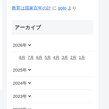
教育は国家百年の計
に
goto
より
アーカイブ
2026年
8月
7月
6月
5月
4月
3月
2月
1月
2025年
2024年
2023年