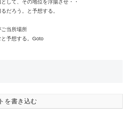
国として、その地位を浮揚させ・・
切るだろう。と予想する。
がご当所場所
予想する。Goto
トを書き込む