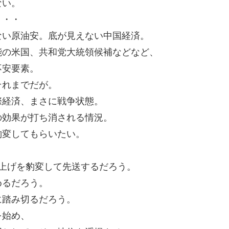
ない。
・・・
ない原油安。底が見えない中国経済。
能の米国、共和党大統領候補などなど、
不安要素。
それまでだが。
際経済、まさに戦争状態。
の効果が打ち消される情況。
豹変してもらいたい。
き上げを豹変して先送するだろう。
めるだろう。
に踏み切るだろう。
を始め、