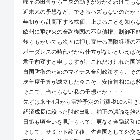
岐阜の田舎から中央の動きが分かるわけでも
近未来の予想など、できるハズもないのだが
年初から乱高下する株価、止まることを知ら
欧州に飛び火の金融機関の不良債権、制御不
幾らもがいても次々に押し寄せる国際経済の
ボーダレスの時代だから仕方がないといえば
君子豹変すと申しますが、これだけ荒れた国
自国防衛のためのマイナス金利政策すら、そ
次年度予算が成立した今こそ。安倍首相には
そこで、当たらない私の予想だが・・・
先ずは来年4月から実施予定の消費税10%引
経済成長に絞った財政出動、補正の議論を始
日銀も頃合いを見計らって、更なる金融緩和
そして、サミット終了後、先進国として外交