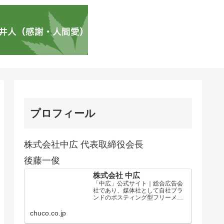
プロフィール
株式会社中広 代表取締役会長
後藤一俊
株式会社 中広
「中広」公式サイト｜総合広告会
社であり、媒体社として自社ブラ
ンドのポスティング型フリーメデ
ィア、ハッピーメディア®『地域み
っちゃく生活情報誌®』を全国で
chuco.co.jp
1100万部以上展開しています。