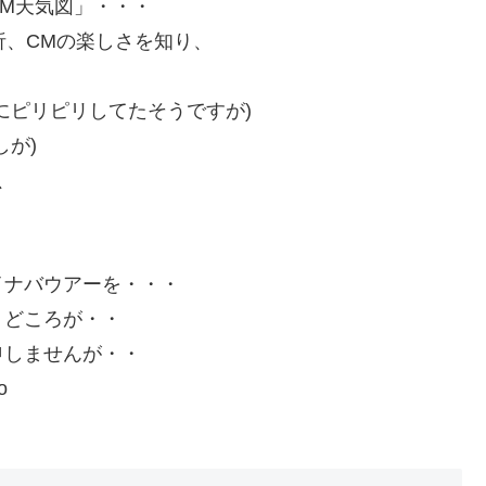
M天気図」・・・
析、CMの楽しさを知り、
にピリピリしてたそうですが)
が)
、
イナバウアーを・・・
くどころが・・
申しませんが・・
o