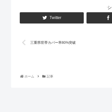
シ
Twitter
三重県世帯カバー率80%突破
ホーム
記事