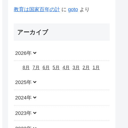
教育は国家百年の計
に
goto
より
アーカイブ
2026年
8月
7月
6月
5月
4月
3月
2月
1月
2025年
2024年
2023年