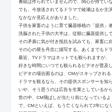
番組は作られていませんので、関心が持てい
でも、今放送されてるドラマで綾瀬はるか主
なかなか見応えがありました。
子供を家畜のように育て臓器移植の「提供」
洗脳された子供の大半は、従順に臓器提供して
その矛盾に気が付き抵抗を試みても、家畜に
その心の襞を丹念に描写する。あくまでもド
最近、TVドラマはネットでも観られますが、
好きな時間にいつでも観られるビデオが普及
ビデオの場合困るのは、CMがスキップされる
ドラマを観るなら、その提供スポンサーを知
いや、そう思うのは広告を生業としているか
世の中、CM飛ばしが当たり前になっているよ
で、CMといえば、もう亡くなられて2年にな