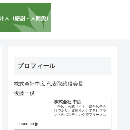
プロフィール
株式会社中広 代表取締役会長
後藤一俊
株式会社 中広
「中広」公式サイト｜総合広告会
社であり、媒体社として自社ブラ
ンドのポスティング型フリーメデ
ィア、ハッピーメディア®『地域み
っちゃく生活情報誌®』を全国で
chuco.co.jp
1100万部以上展開しています。