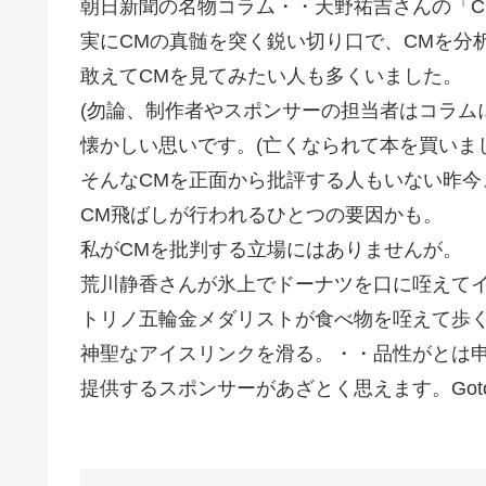
朝日新聞の名物コラム・・天野祐吉さんの「C
実にCMの真髄を突く鋭い切り口で、CMを分
敢えてCMを見てみたい人も多くいました。
(勿論、制作者やスポンサーの担当者はコラム
懐かしい思いです。(亡くなられて本を買いまし
そんなCMを正面から批評する人もいない昨今
CM飛ばしが行われるひとつの要因かも。
私がCMを批判する立場にはありませんが。
荒川静香さんが氷上でドーナツを口に咥えて
トリノ五輪金メダリストが食べ物を咥えて歩
神聖なアイスリンクを滑る。・・品性がとは
提供するスポンサーがあざとく思えます。Got