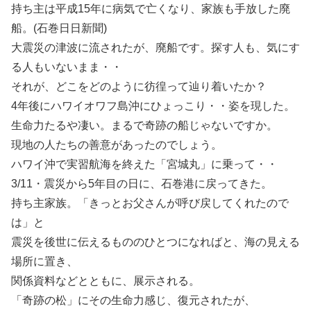
持ち主は平成15年に病気で亡くなり、家族も手放した廃
船。(石巻日日新聞)
大震災の津波に流されたが、廃船です。探す人も、気にす
る人もいないまま・・
それが、どこをどのように彷徨って辿り着いたか？
4年後にハワイオワフ島沖にひょっこり・・姿を現した。
生命力たるや凄い。まるで奇跡の船じゃないですか。
現地の人たちの善意があったのでしょう。
ハワイ沖で実習航海を終えた「宮城丸」に乗って・・
3/11・震災から5年目の日に、石巻港に戻ってきた。
持ち主家族。「きっとお父さんが呼び戻してくれたので
は」と
震災を後世に伝えるもののひとつになればと、海の見える
場所に置き、
関係資料などとともに、展示される。
「奇跡の松」にその生命力感じ、復元されたが、