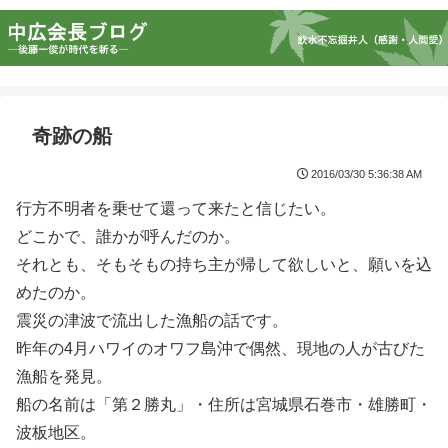
奇跡の船
2016/03/30 5:36:38 AM
行方不明者を乗せて還って来たと信じたい。
どこかで、誰かが呼んだのか。
それとも、そもそもの持ち主が帰して欲しいと、願いを込
めたのか。
震災の津波で流出した漁船の話です。
昨年の4月ハワイのオワフ島沖で偶然、現地の人が古びた
漁船を発見。
船の名前は「第２勝丸」・住所は宮城県石巻市・雄勝町・
波板地区。